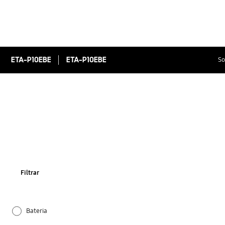
ETA-P10EBE
ETA-P10EBE
So
Filtrar
Bateria