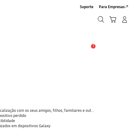
Suporte
Para Empresas
Pesquisar
Carrinho
Iniciar sessão/Criar conta
Pesquisar
3
Aviso
ção com os seus amigos, filhos, familiares e outros contactos
positivo perdido
ibilidade
rizados em dispositivos Galaxy