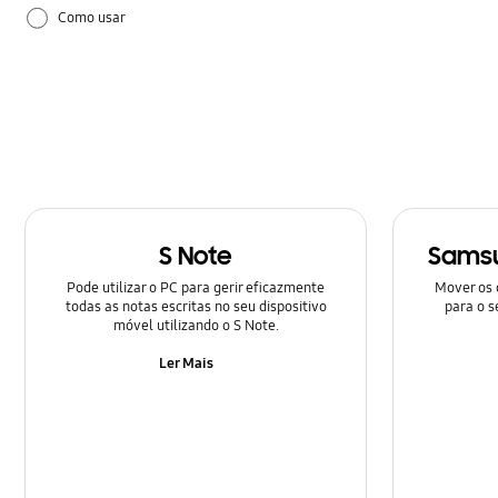
Como usar
Configuração
Hardware
Samsung Apps
S Note
Samsu
Pode utilizar o PC para gerir eficazmente
Mover os 
todas as notas escritas no seu dispositivo
para o s
móvel utilizando o S Note.
Ler Mais