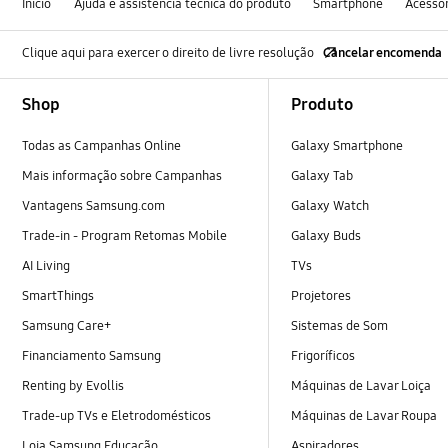
Início
Ajuda e assistência técnica do produto
Smartphone
Acessó
Clique aqui para exercer o direito de livre resolução
Cancelar encomenda
Footer Navigation
Shop
Produto
Todas as Campanhas Online
Galaxy Smartphone
Mais informação sobre Campanhas
Galaxy Tab
Vantagens Samsung.com
Galaxy Watch
Trade-in - Program Retomas Mobile
Galaxy Buds
AI Living
TVs
SmartThings
Projetores
Samsung Care+
Sistemas de Som
Financiamento Samsung
Frigoríficos
Renting by Evollis
Máquinas de Lavar Loiça
Trade-up TVs e Eletrodomésticos
Máquinas de Lavar Roupa
Loja Samsung Educação
Aspiradores