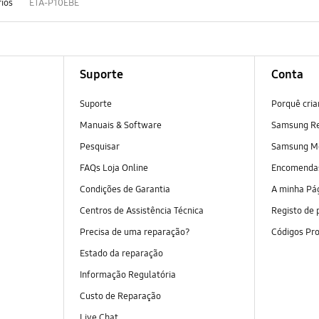
rios
ETA-P10EBE
Suporte
Conta
Suporte
Porquê cri
Manuais & Software
Samsung R
Pesquisar
Samsung M
FAQs Loja Online
Encomend
Condições de Garantia
A minha Pá
Centros de Assistência Técnica
Registo de 
Precisa de uma reparação?
Códigos Pr
Estado da reparação
Informação Regulatória
Custo de Reparação
Live Chat