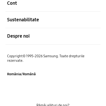
Cont
Deschis
Sustenabilitate
Deschis
Despre noi
Copyright© 1995-2026 Samsung. Toate drepturile
rezervate.
România/Română
Rămâi alături de noi?