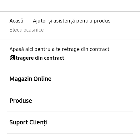
Acasă
Ajutor și asistență pentru produs
Electrocasnice
Apasă aici pentru a te retrage din contract
Retragere din contract
Deschis
Footer Navigation
Magazin Online
Deschis
Produse
Deschis
Suport Clienți
Deschis