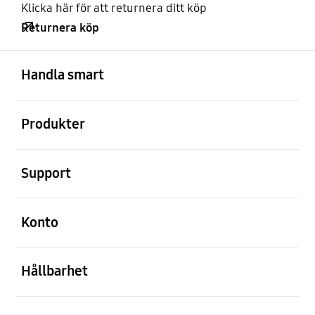
Klicka här för att returnera ditt köp
Returnera köp
Öppna
Footer Navigation
Handla smart
Öppna
Produkter
Öppna
Support
Öppna
Konto
Öppna
Hållbarhet
Öppna