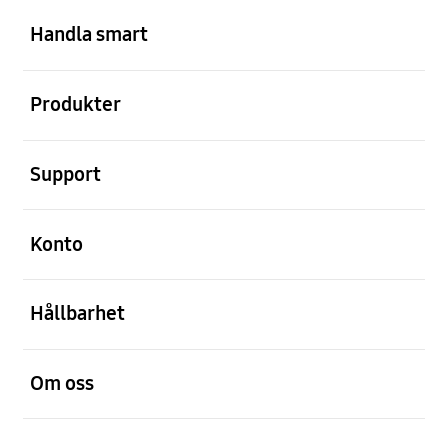
Öppna
Footer Navigation
Handla smart
Öppna
Produkter
Öppna
Support
Öppna
Konto
Öppna
Hållbarhet
Öppna
Om oss