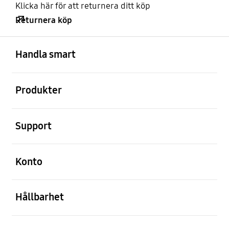
Klicka här för att returnera ditt köp
Returnera köp
Öppna
Footer Navigation
Handla smart
Öppna
Produkter
Öppna
Support
Öppna
Konto
Öppna
Hållbarhet
Öppna