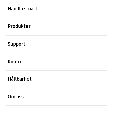
Öppna
Footer Navigation
Handla smart
Öppna
Produkter
Öppna
Support
Öppna
Konto
Öppna
Hållbarhet
Öppna
Om oss