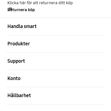
Klicka här för att returnera ditt köp
Returnera köp
Öppna
Footer Navigation
Handla smart
Öppna
Produkter
Öppna
Support
Öppna
Konto
Öppna
Hållbarhet
Öppna