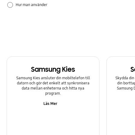
Hur man använder
Hårdvara
Samsung Apps
Samsung Kies
S
Samsung Kies ansluter din mobiltelefon till
Skydda din 
datorn och gör det enkelt att synkronisera
din bortta
data mellan enheterna och hitta nya
Samsung Di
program.
Läs Mer