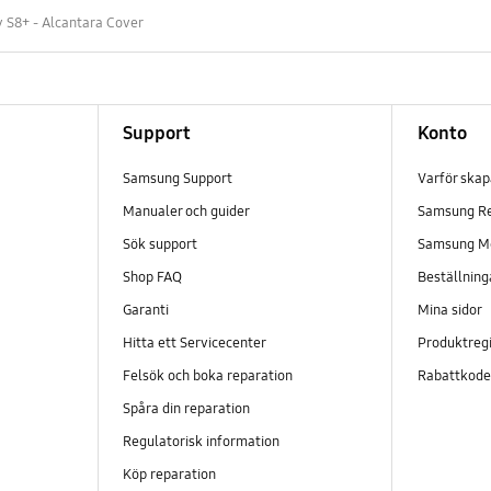
 S8+ - Alcantara Cover
Support
Konto
Samsung Support
Varför ska
Manualer och guider
Samsung R
Sök support
Samsung M
Shop FAQ
Beställning
Garanti
Mina sidor
Hitta ett Servicecenter
Produktregi
Felsök och boka reparation
Rabattkod
Spåra din reparation
Regulatorisk information
Köp reparation