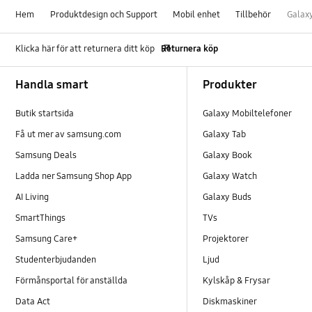
Hem
Produktdesign och Support
Mobil enhet
Tillbehör
Galaxy
Klicka här för att returnera ditt köp
Returnera köp
Footer Navigation
Handla smart
Produkter
Butik startsida
Galaxy Mobiltelefoner
Få ut mer av samsung.com
Galaxy Tab
Samsung Deals
Galaxy Book
Ladda ner Samsung Shop App
Galaxy Watch
AI Living
Galaxy Buds
SmartThings
TVs
Samsung Care+
Projektorer
Studenterbjudanden
Ljud
Förmånsportal för anställda
Kylskåp & Frysar
Data Act
Diskmaskiner