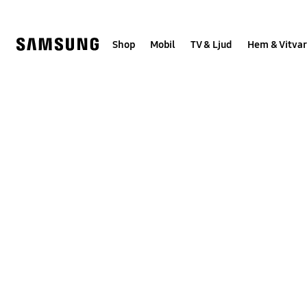
Skip
Skip
to
to
content
accessibility
help
Shop
Mobil
TV & Ljud
Hem & Vitvar