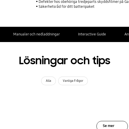
Defekter hos obehöriga tredjeparts skyddsfilmer på G
Säkerhetsråd för ditt batteripaket
Manualer och nedladdningar
Interactive Guide
An
Lösningar och tips
Alla
Vanliga Frågor
Se mer