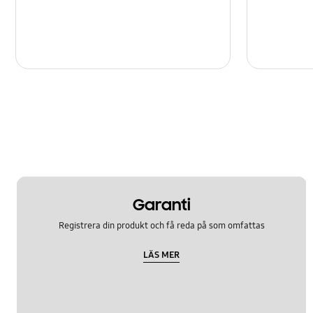
Garanti
Registrera din produkt och få reda på som omfattas
LÄS MER