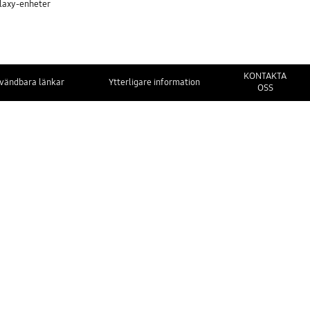
alaxy-enheter
KONTAKTA
vändbara länkar
Ytterligare information
OSS