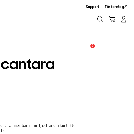
Support
För företag
Sök
Kundvagn
Logga in/Registrera
Sök
3
Meddelande
lcantara
dina vänner, barn, familj och andra kontakter
nhet