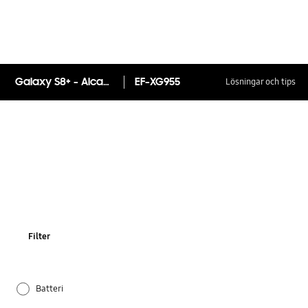
Galaxy S8+ - Alcantara Cover
EF-XG955
Lösningar och tips
Filter
Batteri