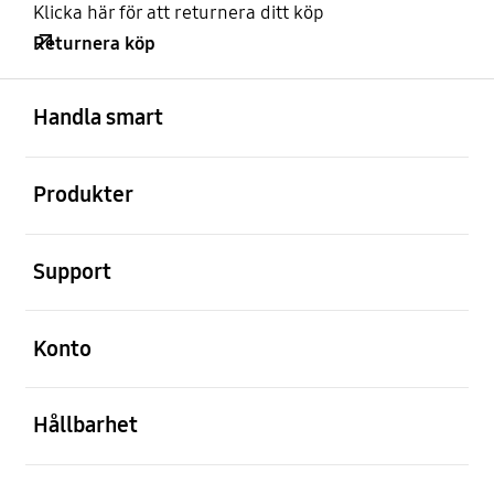
Klicka här för att returnera ditt köp
Returnera köp
Öppna
Footer Navigation
Handla smart
Öppna
Produkter
Öppna
Support
Öppna
Konto
Öppna
Hållbarhet
Öppna