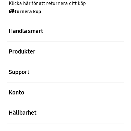
Klicka här för att returnera ditt köp
Returnera köp
Öppna
Footer Navigation
Handla smart
Öppna
Produkter
Öppna
Support
Öppna
Konto
Öppna
Hållbarhet
Öppna