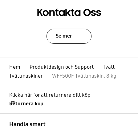
Kontakta Oss
Se mer
Hem
Produktdesign och Support
Tvätt
Tvättmaskiner
WFF500F Tvättmaskin, 8 kg
Klicka här för att returnera ditt köp
Returnera köp
Öppna
Footer Navigation
Handla smart
Öppna