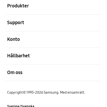
Produkter
Öppna
Support
Öppna
Konto
Öppna
Hållbarhet
Öppna
Om oss
Copyright© 1995-2026 Samsung. Med ensamrätt.
Sverige/Svenska