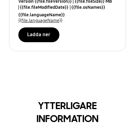
Version {{file.fileVersion}}
{{file.fileSize}} MB
{{file.fileModifiedDate}}
{{file.osNames}}
{{file.languageName}}
{{file.languageName}}
Ladda ner
YTTERLIGARE
INFORMATION