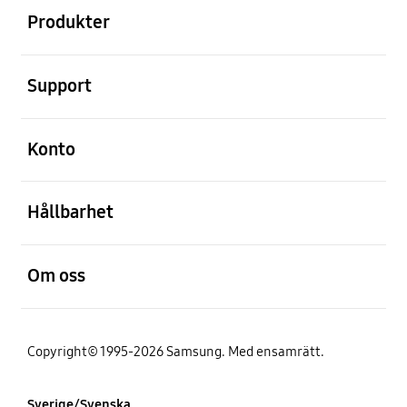
Produkter
Öppna
Support
Öppna
Konto
Öppna
Hållbarhet
Öppna
Om oss
Copyright© 1995-2026 Samsung. Med ensamrätt.
Sverige/Svenska