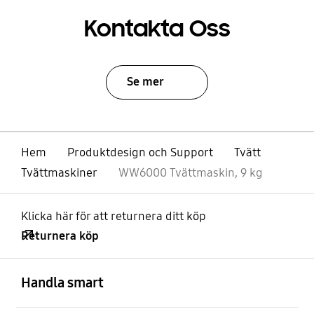
Kontakta Oss
Se mer
Hem
Produktdesign och Support
Tvätt
Tvättmaskiner
WW6000 Tvättmaskin, 9 kg
Klicka här för att returnera ditt köp
Returnera köp
Öppna
Footer Navigation
Handla smart
Öppna