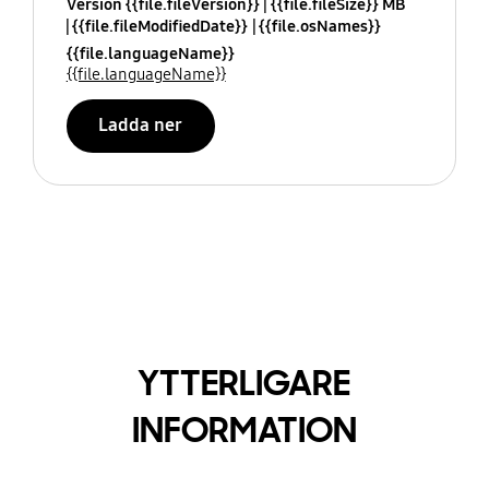
Version {{file.fileVersion}}
{{file.fileSize}} MB
{{file.fileModifiedDate}}
{{file.osNames}}
{{file.languageName}}
{{file.languageName}}
Ladda ner
YTTERLIGARE
INFORMATION