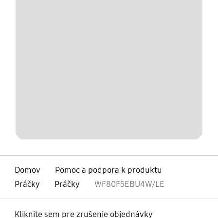
Domov
Pomoc a podpora k produktu
Práčky
Práčky
WF80F5EBU4W/LE
Kliknite sem pre zrušenie objednávky