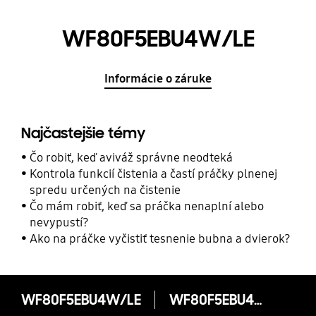
WF80F5EBU4W/LE
Informácie o záruke
Najčastejšie témy
Čo robiť, keď aviváž správne neodteká
Kontrola funkcií čistenia a častí práčky plnenej
spredu určených na čistenie
Čo mám robiť, keď sa práčka nenaplní alebo
nevypustí?
Ako na práčke vyčistiť tesnenie bubna a dvierok?
WF80F5EBU4W/LE
WF80F5EBU4W/LE