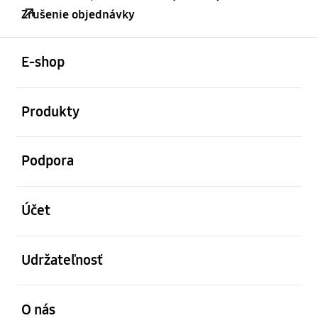
Zrušenie objednávky
otvorené
Footer Navigation
E-shop
otvorené
Produkty
otvorené
Podpora
otvorené
Účet
otvorené
Udržateľnosť
otvorené
O nás