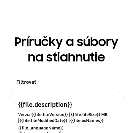
Príručky a súbory
na stiahnutie
Filtrovať
{{file.description}}
Verzia {{file.fileVersion}}
{{file.fileSize}} MB
{{file.fileModifiedDate}}
{{file.osNames}}
{{file.languageName}}