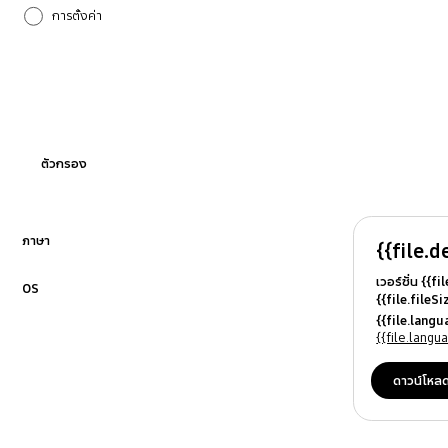
การตั้งค่า
การอัปเกรดซอฟต์แวร์
กำลังไฟ
ระบบเสียง
ตัวกรอง
ล็อกเครื่อง
อื่นๆ
ภาษา
{{file.d
คลิกเพื่อขยาย
เวอร์ชั่น {{f
ฮาร์ดแวร์
OS
{{file.fileS
คลิกเพื่อขยาย
{{file.file
{{file.lang
เครื่อข่ายและ WiFi
{{file.osN
{{file.lang
แบตเตอรี่
ดาวน์โหล