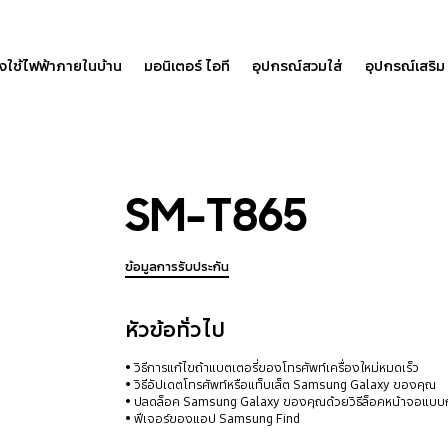
องใช้ไฟฟ้าภายในบ้าน
มอนิเตอร์ ไอที
อุปกรณ์สวมใส่
อุปกรณ์เสริม
SM-T865
ข้อมูลการรับประกัน
หัวข้อทั่วไป
วิธีการแก้ไขถ้าแบตเตอรี่ของโทรศัพท์เครื่องใหม่หมดเร็ว
วิธีอัปเดตโทรศัพท์หรือแท็บเล็ต Samsung Galaxy ของคุณ
ปลดล็อค Samsung Galaxy ของคุณด้วยวิธีล็อคหน้าจอแบบก
ฟีเจอร์ของแอป Samsung Find