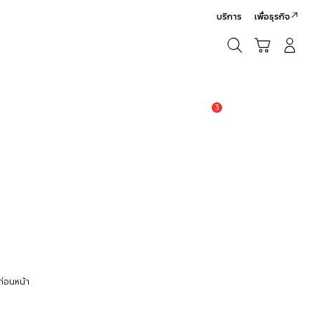
บริการ
เพื่อธุรกิจ
ค้นหา
รถเข็น
เข้าสู่ระบบ/สมัครสมาชิก
ค้นหา
3
แจ้งเตือน
่อนหน้า