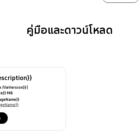
คู่มือและดาวน์โหลด
escription}}
ile.fileVersion}}
ize}} MB
ModifiedDate}}
uageName}}
ames}}
uageName}}
ด