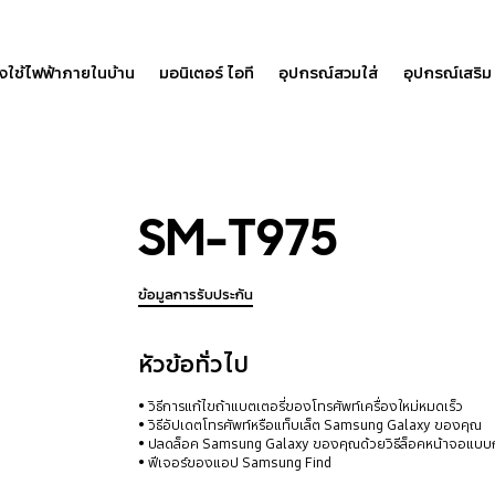
องใช้ไฟฟ้าภายในบ้าน
มอนิเตอร์ ไอที
อุปกรณ์สวมใส่
อุปกรณ์เสริม
SM-T975
ข้อมูลการรับประกัน
หัวข้อทั่วไป
วิธีการแก้ไขถ้าแบตเตอรี่ของโทรศัพท์เครื่องใหม่หมดเร็ว
วิธีอัปเดตโทรศัพท์หรือแท็บเล็ต Samsung Galaxy ของคุณ
ปลดล็อค Samsung Galaxy ของคุณด้วยวิธีล็อคหน้าจอแบบก
ฟีเจอร์ของแอป Samsung Find