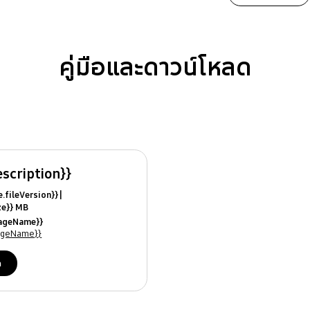
คู่มือและดาวน์โหลด
escription}}
ile.fileVersion}}
ize}} MB
ModifiedDate}}
uageName}}
ames}}
uageName}}
ด