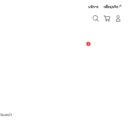
บริการ
เพื่อธุรกิจ
ค้นหา
รถเข็น
เข้าสู่ระบบ/สมัครสมาชิก
ค้นหา
3
แจ้งเตือน
่อนหน้า