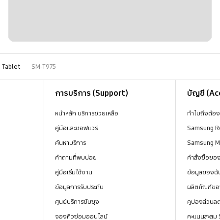
Tablet
SM-T975
การบริการ (Support)
บัญชี (A
หน้าหลัก บริการช่วยเหลือ
ทำไมถึงต้อ
คู่มือและซอฟแวร์
Samsung R
ค้นหาบริการ
Samsung 
คำถามที่พบบ่อย
คำสั่งซื้อข
คู่มือเริ่มใช้งาน
ข้อมูลของฉั
ข้อมูลการรับประกัน
ผลิตภัณฑ์ขอ
ศูนย์บริการซัมซุง
คูปองส่วนล
จองคิวซ่อมออนไลน์
คะแนนสะสม