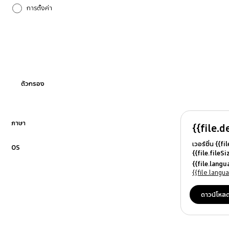
การตั้งค่า
การอัปเกรดซอฟต์แวร์
กำลังไฟ
ระบบเสียง
ตัวกรอง
ล็อกเครื่อง
อื่นๆ
ภาษา
{{file.d
คลิกเพื่อขยาย
เวอร์ชั่น {{f
ฮาร์ดแวร์
OS
{{file.fileS
คลิกเพื่อขยาย
{{file.file
{{file.lang
เครื่อข่ายและ WiFi
{{file.osN
{{file.lang
แบตเตอรี่
ดาวน์โหล