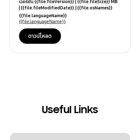
เวอร์ชั่น {{file.fileVersion}}
{{file.fileSize}} MB
{{file.fileModifiedDate}}
{{file.osNames}}
{{file.languageName}}
{{file.languageName}}
ดาวน์โหลด
Useful Links