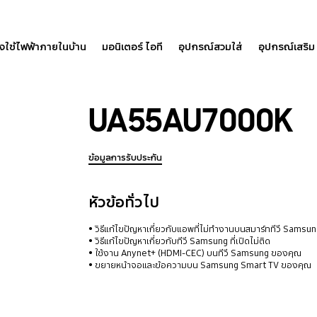
องใช้ไฟฟ้าภายในบ้าน
มอนิเตอร์ ไอที
อุปกรณ์สวมใส่
อุปกรณ์เสริม
UA55AU7000K
ข้อมูลการรับประกัน
หัวข้อทั่วไป
วิธีแก้ไขปัญหาเกี่ยวกับแอพที่ไม่ทำงานบนสมาร์ททีวี Samsu
วิธีแก้ไขปัญหาเกี่ยวกับทีวี Samsung ที่เปิดไม่ติด
ใช้งาน Anynet+ (HDMI-CEC) บนทีวี Samsung ของคุณ
ขยายหน้าจอและข้อความบน Samsung Smart TV ของคุณ