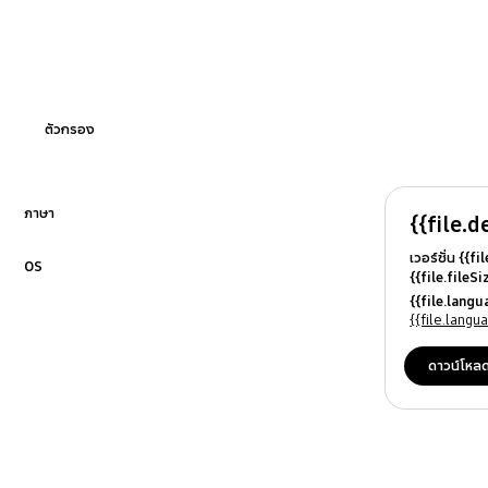
OT_Others
ตัวกรอง
ภาษา
{{file.d
คลิกเพื่อขยาย
เวอร์ชั่น {{f
OS
{{file.fileS
คลิกเพื่อขยาย
{{file.file
{{file.lang
{{file.osN
{{file.lang
ดาวน์โหล