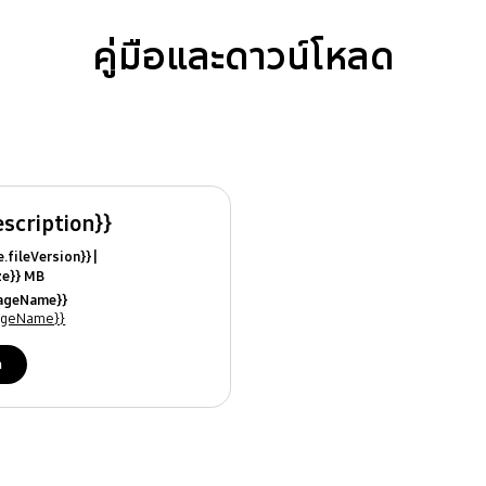
คู่มือและดาวน์โหลด
escription}}
ile.fileVersion}}
ize}} MB
ModifiedDate}}
uageName}}
ames}}
uageName}}
ด