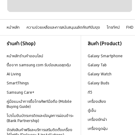
หน้าหลัก
ความช่วยเหลือและการสนับสนุนผลิตภัณฑ์ซัมซุง
โทรทัศน์
FHD
Footer Navigation
ร้านค้า (Shop)
สินค้า (Product)
หน้าหลักร้านค้าออนไลน์
Galaxy Smartphone
ซื้อจาก samsung.com รับข้อเสนอสุดคุ้ม
Galaxy Tab
AI Living
Galaxy Watch
SmartThings
Galaxy Buds
Samsung Care+
ทีวี
คู่มือแนะนำการซื้อโทรศัพท์มือถือ (Mobile
เครื่องเสียง
Buying Guide)
ตู้เย็น
โปรโมชันบัตรเครดิตและข้อมูลการผ่อนชำระ
เครื่องซักผ้า
(Bank Partnership)
เครื่องดูดฝุ่น
จัดส่งสินค้าฟรีและบริการเสริมติดตั้งเครื่อง
ใช้ไฟฟ้า (Delivery & Installations)