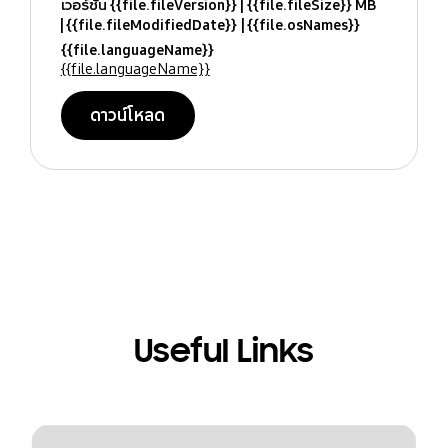
เวอร์ชั่น {{file.fileVersion}}
{{file.fileSize}} MB
{{file.fileModifiedDate}}
{{file.osNames}}
{{file.languageName}}
{{file.languageName}}
ดาวน์โหลด
Useful Links