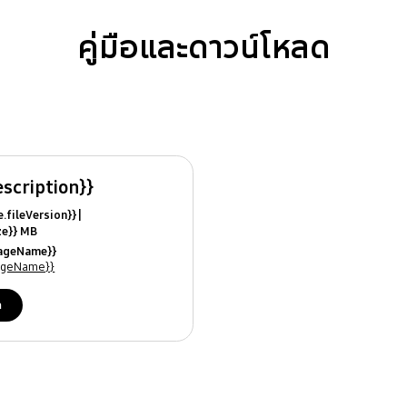
คู่มือและดาวน์โหลด
escription}}
ile.fileVersion}}
ize}} MB
ModifiedDate}}
uageName}}
ames}}
uageName}}
ด