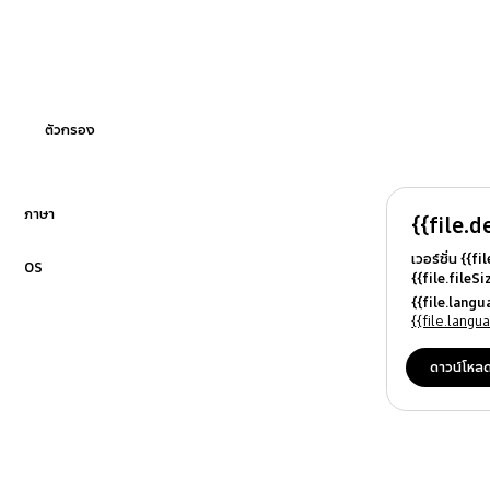
OT_Others
ตัวกรอง
ภาษา
{{file.d
คลิกเพื่อขยาย
เวอร์ชั่น {{f
OS
{{file.fileS
คลิกเพื่อขยาย
{{file.file
{{file.lang
{{file.osN
{{file.lang
ดาวน์โหล