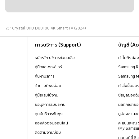
75" Crystal UHD DU8100 4K Smart TV (2024)
การบริการ (Support)
บัญชี (A
หน้าหลัก บริการช่วยเหลือ
ทำไมถึงต้อ
คู่มือและซอฟแวร์
Samsung R
ค้นหาบริการ
Samsung 
คำถามที่พบบ่อย
คำสั่งซื้อข
คู่มือเริ่มใช้งาน
ข้อมูลของฉั
ข้อมูลการรับประกัน
ผลิตภัณฑ์ขอ
ศูนย์บริการซัมซุง
คูปองส่วนล
จองคิวซ่อมออนไลน์
คะแนนสะสม
(My Samsu
ติดตามงานซ่อม
คอมมูนิตี้