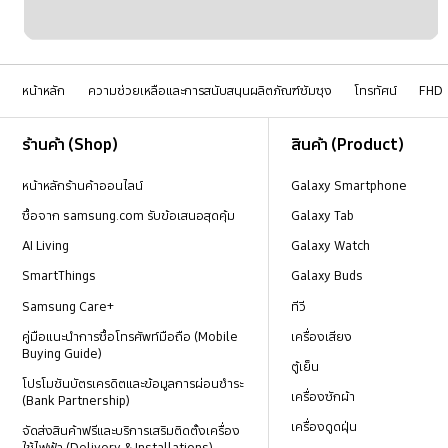
หน้าหลัก
ความช่วยเหลือและการสนับสนุนผลิตภัณฑ์ซัมซุง
โทรทัศน์
FHD
Footer Navigation
ร้านค้า (Shop)
สินค้า (Product)
หน้าหลักร้านค้าออนไลน์
Galaxy Smartphone
ซื้อจาก samsung.com รับข้อเสนอสุดคุ้ม
Galaxy Tab
AI Living
Galaxy Watch
SmartThings
Galaxy Buds
Samsung Care+
ทีวี
คู่มือแนะนำการซื้อโทรศัพท์มือถือ (Mobile
เครื่องเสียง
Buying Guide)
ตู้เย็น
โปรโมชันบัตรเครดิตและข้อมูลการผ่อนชำระ
เครื่องซักผ้า
(Bank Partnership)
เครื่องดูดฝุ่น
จัดส่งสินค้าฟรีและบริการเสริมติดตั้งเครื่อง
ใช้ไฟฟ้า (Delivery & Installations)