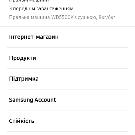
З переднім завантаженням
Пральна машина WD5500K з сушкою, 8кг/6кг
відчинено
Footer Navigation
Інтернет-магазин
відчинено
Продукти
відчинено
Підтримка
відчинено
Samsung Account
відчинено
Стійкість
відчинено