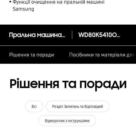
Функції очищення на пральній машині
Samsung
Пральна машина WD5500K з сушкою, 8кг/6кг
WD80K5410OW
Рішення та поради
Посібники та матеріали дл
Рішення та поради
Всі
Розділ Запитань та Відповідей
Відеоролик з інструкціями