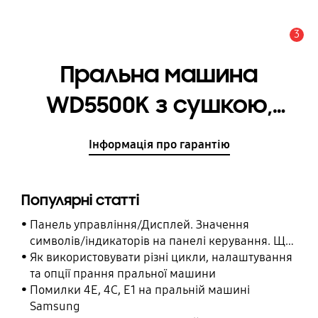
3
Сповіщення
Пральна машина
WD5500K з сушкою,
8кг/6кг
Інформація про гарантію
Популярні статті
Панель управління/Дисплей. Значення
символів/індикаторів на панелі керування. Що
означає символ/індикатор на панелі
Як використовувати різні цикли, налаштування
керування.
та опції прання пральної машини
Помилки 4E, 4C, E1 на пральній машині
Samsung