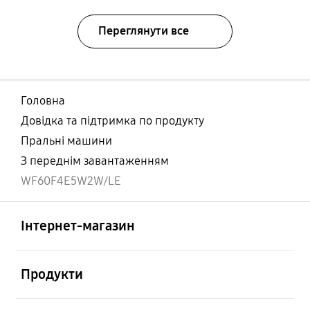
Переглянути все
Головна
Довідка та підтримка по продукту
Пральні машини
З переднім завантаженням
WF60F4E5W2W/LE
відчинено
Footer Navigation
Інтернет-магазин
відчинено
Продукти
відчинено