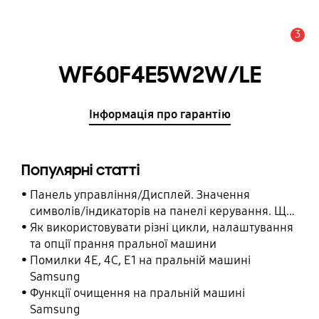
3
Сповіщення
WF60F4E5W2W/LE
Інформація про гарантію
Популярні статті
Панель управління/Дисплей. Значення
символів/індикаторів на панелі керування. Що
означає символ/індикатор на панелі
Як використовувати різні цикли, налаштування
керування.
та опції прання пральної машини
Помилки 4E, 4C, E1 на пральній машині
Samsung
Функції очищення на пральній машині
Samsung