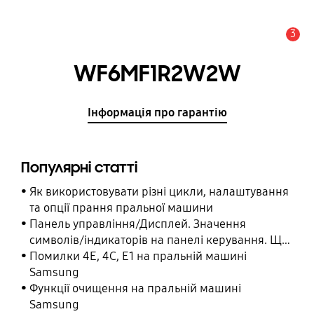
3
Сповіщення
WF6MF1R2W2W
Інформація про гарантію
Популярні статті
Як використовувати різні цикли, налаштування
та опції прання пральної машини
Панель управління/Дисплей. Значення
символів/індикаторів на панелі керування. Що
означає символ/індикатор на панелі
Помилки 4E, 4C, E1 на пральній машині
керування.
Samsung
Функції очищення на пральній машині
Samsung