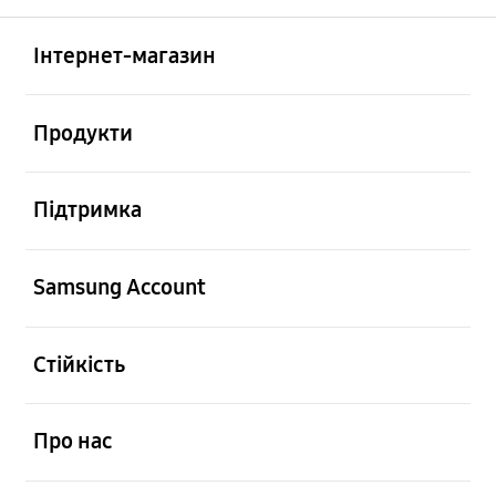
відчинено
Footer Navigation
Інтернет-магазин
відчинено
Продукти
відчинено
Підтримка
відчинено
Samsung Account
відчинено
Стійкість
відчинено
Про нас