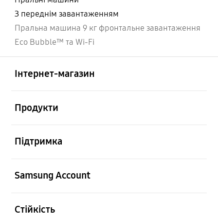
З переднім завантаженням
Пральна машина 9 кг фронтальне завантаження
Eco Bubble™ та Wi-Fi
відчинено
Footer Navigation
Інтернет-магазин
відчинено
Продукти
відчинено
Підтримка
відчинено
Samsung Account
відчинено
Стійкість