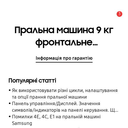
3
Сповіщення
Пральна машина 9 кг
фронтальне
завантаження Eco
Інформація про гарантію
Bubble™ та Wi-Fi
Популярні статті
Як використовувати різні цикли, налаштування
та опції прання пральної машини
Панель управління/Дисплей. Значення
символів/індикаторів на панелі керування. Що
означає символ/індикатор на панелі
Помилки 4E, 4C, E1 на пральній машині
керування.
Samsung