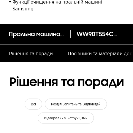
Функції очищення на пральній машині
Samsung
Пральна машина 9 кг фронтальне завантаження Eco Bubble™ та Wi-Fi
WW90T554CAT1UA
Рішення та поради
Посібники та матеріали дл
Рішення та поради
Всі
Розділ Запитань та Відповідей
Відеоролик з інструкціями