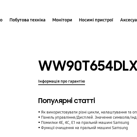
іо
Побутова техніка
Монітори
Носимі пристрої
Аксесу
WW90T654DL
Інформація про гарантію
Популярні статті
Як використовувати різні цикли, налаштування та о
Панель управління/Дисплей. Значення символів/індикаторів на пан
Помилки 4E, 4C, E1 на пральній машині Samsung
Функції очищення на пральній машині Samsung