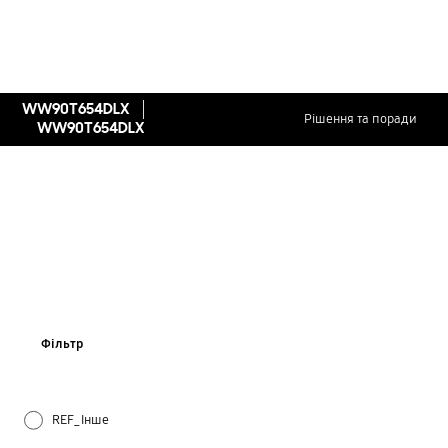
WW90T654DLX
Рішення та поради
WW90T654DLX
Фільтр
REF_Інше