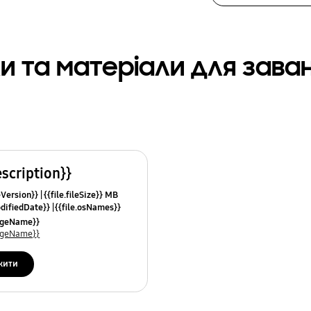
и та матеріали для зав
escription}}
leVersion}}
{{file.fileSize}} MB
odifiedDate}}
{{file.osNames}}
uageName}}
uageName}}
жити