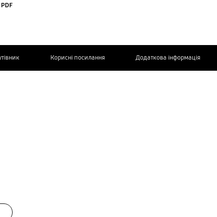
 PDF
утівник
Корисні посилання
Додаткова інформація
ЗВ’ЯЖІТЬСЯ
З НАМИ