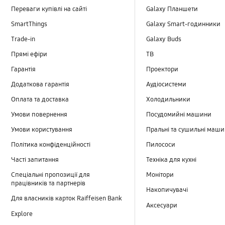
Переваги купівлі на сайті
Galaxy Планшети
SmartThings
Galaxy Smart-годинники
Trade-in
Galaxy Buds
Прямі ефіри
TB
Гарантія
Проектори
Додаткова гарантія
Аудіосистеми
Оплата та доставка
Холодильники
Умови повернення
Посудомийні машини
Умови користування
Пральні та сушильні маш
Політика конфіденційності
Пилососи
Часті запитання
Техніка для кухні
Спеціальні пропозиції для
Монітори
працівників та партнерів
Накопичувачі
Для власників карток Raiffeisen Bank
Аксесуари
Explore