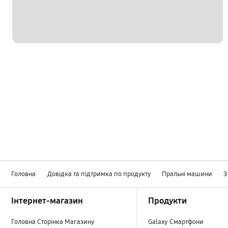
Головна
Довідка та підтримка по продукту
Пральні машини
З
Footer Navigation
Інтернет-магазин
Продукти
Головна Сторінка Магазину
Galaxy Смартфони