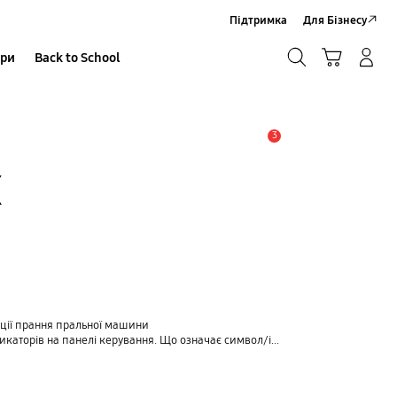
Підтримка
Для Бізнесу
Пошук
Кошик
ари
Back to School
Увійти в акаунт/Зареєструватися
Пошук
3
Сповіщення
X
пції прання пральної машини
елі керування. Що означає символ/індикатор на панелі керування.