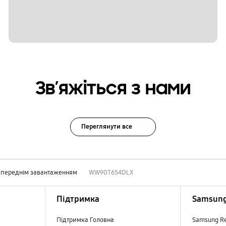
Зв’яжіться з нами
Переглянути все
 переднім завантаженням
WW90T654DLX
Підтримка
Samsung
Підтримка Головна
Samsung R