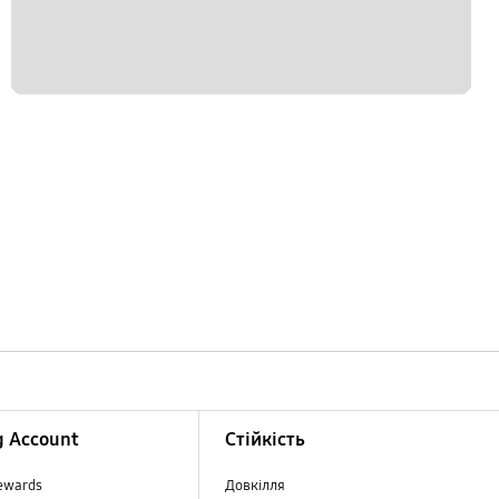
 Account
Стійкість
ewards
Довкілля