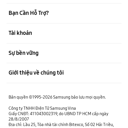
mở
Bạn Cần Hỗ Trợ?
mở
Tài khoản
mở
Sự bền vững
mở
Giới thiệu về chúng tôi
Bản quyền ©1995-2026 Samsung bảo lưu mọi quyền.
Công ty TNHH Điện Tử Samsung Vina
Giấy CNĐT: 411043002319, do UBND TP HCM cấp ngày
28/8/2007
Địa chỉ: Lầu 25, Tòa nhà tài chính Bitexco, Số 02 Hải Triều,