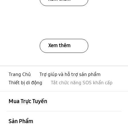
Xem thêm
Trang Chủ
Trợ giúp và hỗ trợ sản phẩm
Thiết bị di động
Tắt chức năng SOS khẩn cấp
mở
Footer Navigation
Mua Trực Tuyến
mở
Sản Phẩm