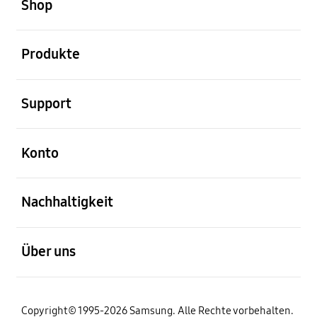
Shop
öffnen
Produkte
öffnen
Support
öffnen
Konto
öffnen
Nachhaltigkeit
öffnen
Über uns
Copyright© 1995-2026 Samsung. Alle Rechte vorbehalten.