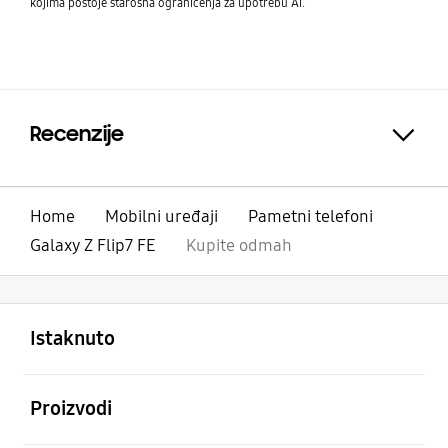
kojima postoje starosna ograničenja za upotrebu AI.
Recenzije
Click to Expand
Home
Mobilni uređaji
Pametni telefoni
Galaxy Z Flip7 FE
Kupite odmah
Otvori
Footer Navigation
Istaknuto
Otvori
Proizvodi
Otvori