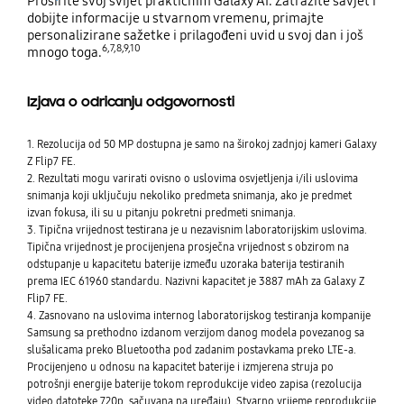
Proširite svoj svijet praktičnim Galaxy AI. Zatražite savjet i
dobijte informacije u stvarnom vremenu, primajte
personalizirane sažetke i prilagođeni uvid u svoj dan i još
6,7,8,9,10
mnogo toga.
Izjava o odricanju odgovornosti
1. Rezolucija od 50 MP dostupna je samo na širokoj zadnjoj kameri Galaxy
Z Flip7 FE.
2. Rezultati mogu varirati ovisno o uslovima osvjetljenja i/ili uslovima
snimanja koji uključuju nekoliko predmeta snimanja, ako je predmet
izvan fokusa, ili su u pitanju pokretni predmeti snimanja.
3. Tipična vrijednost testirana je u nezavisnim laboratorijskim uslovima.
Tipična vrijednost je procijenjena prosječna vrijednost s obzirom na
odstupanje u kapacitetu baterije između uzoraka baterija testiranih
prema IEC 61960 standardu. Nazivni kapacitet je 3887 mAh za Galaxy Z
Flip7 FE.
4. Zasnovano na uslovima internog laboratorijskog testiranja kompanije
Samsung sa prethodno izdanom verzijom danog modela povezanog sa
slušalicama preko Bluetootha pod zadanim postavkama preko LTE-a.
Procijenjeno u odnosu na kapacitet baterije i izmjerena struja po
potrošnji energije baterije tokom reprodukcije video zapisa (rezolucija
video datoteke 720p, sačuvana na uređaju). Stvarno vrijeme reprodukcije