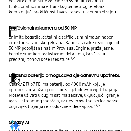
doživite ekran pune veličine sa svim funkcijama i
funkcionalnostima vrhunskog pametnog telefona,
kombinujući praktičnost i svestranost u jednom dizajnu.
Profesionalna kamera od 50 MP
Snimite bogatije, detaljnije selfije uz minimalan napor
direktno sa vanjskog ekrana. Kamera visoke rezolucije od
50 MP poboljšana našim ProVisual Engine, pruža jasne,
bogate snimke s realističnim detaljima, kao što su
1,2
precizniji tonovi kože i teksture.
Efikasna baterija omogućava cjelodnevnu upotrebu
Galaxy Z Flip7 FE ima bateriju od 4000 mAh koju je
optimizirao snažan procesor za cjelodnevni vijek trajanja.
Možete uživati u dugim satima zabave, uključujući igranje
igara i streaming sadržaja, uz nevjerovatne performanse i
3,4,5
dugi vijek trajanja reprodukcije videozapisa.
Galaxy AI