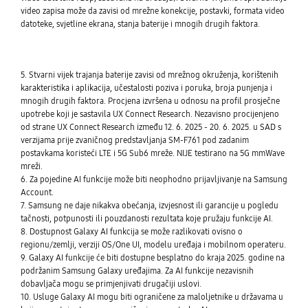
video zapisa može da zavisi od mrežne konekcije, postavki, formata video
datoteke, svjetline ekrana, stanja baterije i mnogih drugih faktora.
5. Stvarni vijek trajanja baterije zavisi od mrežnog okruženja, korištenih
karakteristika i aplikacija, učestalosti poziva i poruka, broja punjenja i
mnogih drugih faktora. Procjena izvršena u odnosu na profil prosječne
upotrebe koji je sastavila UX Connect Research. Nezavisno procijenjeno
od strane UX Connect Research između 12. 6. 2025 - 20. 6. 2025. u SAD s
verzijama prije zvaničnog predstavljanja SM-F761 pod zadanim
postavkama koristeći LTE i 5G Sub6 mreže. NIJE testirano na 5G mmWave
mreži.
6. Za pojedine AI funkcije može biti neophodno prijavljivanje na Samsung
Account.
7. Samsung ne daje nikakva obećanja, izvjesnost ili garancije u pogledu
tačnosti, potpunosti ili pouzdanosti rezultata koje pružaju funkcije AI.
8. Dostupnost Galaxy AI funkcija se može razlikovati ovisno o
regionu/zemlji, verziji OS/One UI, modelu uređaja i mobilnom operateru.
9. Galaxy AI funkcije će biti dostupne besplatno do kraja 2025. godine na
podržanim Samsung Galaxy uređajima. Za AI funkcije nezavisnih
dobavljača mogu se primjenjivati drugačiji uslovi.
10. Usluge Galaxy AI mogu biti ograničene za maloljetnike u državama u