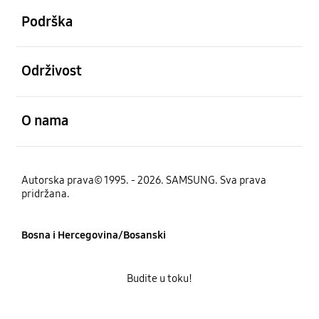
Podrška
Otvori
Održivost
Otvori
O nama
Autorska prava© 1995. - 2026. SAMSUNG. Sva prava
pridržana.
Bosna i Hercegovina/Bosanski
Budite u toku!