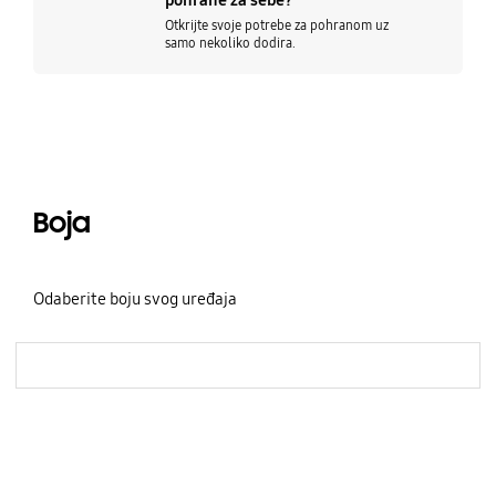
Otkrijte svoje potrebe za pohranom uz
samo nekoliko dodira.
Boja
Boja
tooltip Close
Odaberite boju svog uređaja