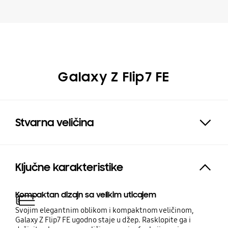
Galaxy Z Flip7 FE
Stvarna veličina
Click to Expand
Ključne karakteristike
Expand
Kompaktan dizajn sa velikim uticajem
Svojim elegantnim oblikom i kompaktnom veličinom,
Galaxy Z Flip7 FE ugodno staje u džep. Rasklopite ga i