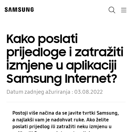
Skip
Skip
to
to
Pretraži
Navigation
content
accessibility
help
Kako poslati
prijedloge i zatražiti
izmjene u aplikaciji
Samsung Internet?
Datum zadnjeg ažuriranja :
03.08.2022
Postoji više načina da se javite tvrtki Samsung,
a najlakši vam je nadohvat ruke. Ako želite
poslati prijedlog ili zatražiti neku izmjenu u