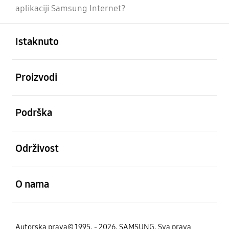
aplikaciji Samsung Internet?
Otvori
Footer Navigation
Istaknuto
Otvori
Proizvodi
Otvori
Podrška
Otvori
Održivost
Otvori
O nama
Autorska prava© 1995. - 2026. SAMSUNG. Sva prava