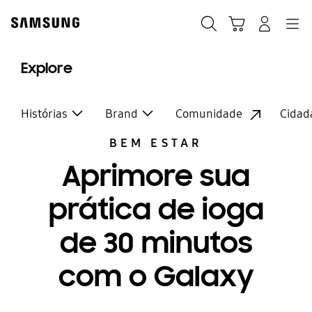
Skip
to
Pesquisar
Carrinho
Entrar
Navegação
content
Explore
Histórias
Brand
Comunidade
Cidad
BEM ESTAR
Aprimore sua
prática de ioga
de 30 minutos
com o Galaxy