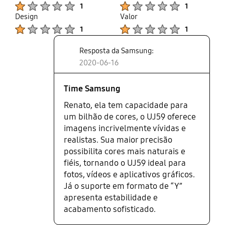
Product Ratings :
Product Ratings :
1
1
monitor). E se isso não fosse pouco, não tem
Design
Valor
regulagem de altura e a regulagem de angulação
Product Ratings :
Product Ratings :
1
1
é dura, como se fosse quebrar o monitor.
Resposta da Samsung:
2020-06-16
Time Samsung
Renato, ela tem capacidade para
um bilhão de cores, o UJ59 oferece
imagens incrivelmente vívidas e
realistas. Sua maior precisão
possibilita cores mais naturais e
fiéis, tornando o UJ59 ideal para
fotos, vídeos e aplicativos gráficos.
Já o suporte em formato de “Y”
apresenta estabilidade e
acabamento sofisticado.