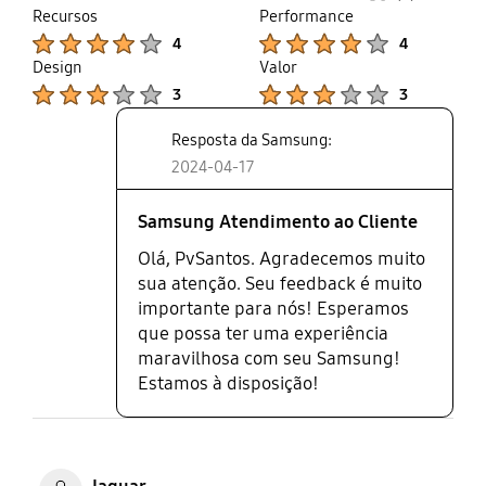
thumb
share
Recursos
Performance
bastante, entrei em contato com o
up
Product Ratings :
Product Ratings :
4
4
atendimento ao cliente e
Design
Valor
conseguimos resolver, troquei o
Product Ratings :
Product Ratings :
cabo por um HDMI 2 e foi
3
3
instantâneo. Funciona
Resposta da Samsung:
Corretamente agora em 60Hz. No
manual online do aparelho tem
2024-04-17
todas essas informações. Outra
questão é que senti muita
Samsung Atendimento ao Cliente
diferença entre esse Painel VA
Olá, PvSantos. Agradecemos muito
desse monitor UJ59 32" e o Monitor
sua atenção. Seu feedback é muito
UR55 de 28"também Samsung que
importante para nós! Esperamos
é IPS. A imagem do IPS é muito
que possa ter uma experiência
mais nítida.
maravilhosa com seu Samsung!
Estamos à disposição!