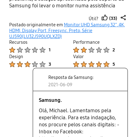
Samsung foi levar o monitor numa assistência
técnica (Cabo+monitor) para fazerem o reparo.
(33)
Útil?
Levar um monitor desse tamanho para trocar um
thumb
share
Postado originalmente em
Monitor UHD Samsung 32", 4K,
cabo não faz sentido.... o custo para levar e buscar
up
HDMI, Display Port, Freesync, Preto, Série
o monitor é muito mais alto do que devolver
UJ590(LU32J590UQLXZD)
(acabei de receber) e comprar um monitor de uma
Recursos
Performance
marca confiável. Vou continuar com os monitores
Product Ratings :
Product Ratings :
1
2
da Dell que nunca me deram problema.
Design
Valor
Product Ratings :
Product Ratings :
3
5
Resposta da Samsung:
2021-06-09
Samsung.
Olá, Michael. Lamentamos pela
experiência. Para esta indagação,
nos procure pelos canais digitais: -
Inbox no Facebook: