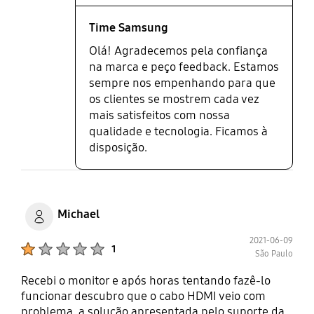
Time Samsung
Olá! Agradecemos pela confiança
na marca e peço feedback. Estamos
sempre nos empenhando para que
os clientes se mostrem cada vez
mais satisfeitos com nossa
qualidade e tecnologia. Ficamos à
disposição.
Michael
2021-06-09
Product Ratings :
1
São Paulo
Recebi o monitor e após horas tentando fazê-lo
funcionar descubro que o cabo HDMI veio com
problema, a solução apresentada pelo suporte da