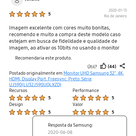
2020-01-13
Product Ratings :
5
Rio de Janeiro
Imagem excelente com cores muito bonitas,
recomendo e muito a compra deste modelo caso
estejam em busca de fidelidade e qualidade de
imagem, ao ativar os 10bits no usando o monitor
pela porta displayport a imagem fica sensacional,
Recomendaria este produto.
minha única ressalva é em relação ao fato de não
(44)
Útil?
ter som integrado neste modelo, mas tirando isso é
thumb
share
Postado originalmente em
Monitor UHD Samsung 32", 4K,
perfeito e não tem vazamentos de luz.
up
HDMI, Display Port, Freesync, Preto, Série
UJ590(LU32J590UQLXZD)
Recursos
Performance
Product Ratings :
Product Ratings :
5
5
Design
Valor
Product Ratings :
Product Ratings :
5
5
Resposta da Samsung:
2020-06-08