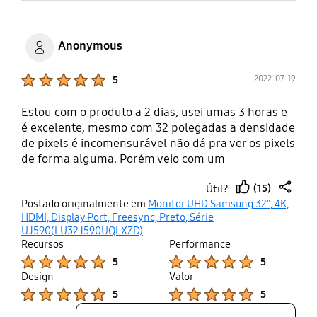
Anonymous
Product Ratings :
2022-07-19
5
Estou com o produto a 2 dias, usei umas 3 horas e
é excelente, mesmo com 32 polegadas a densidade
de pixels é incomensurável não dá pra ver os pixels
de forma alguma. Porém veio com um
amontoadozinho de dead pixels, passei por uma
(15)
Útil?
experiencia ruim com a LG de dois monitores
thumb
share
Postado originalmente em
Monitor UHD Samsung 32", 4K,
seguidos com dead pixel fui reembolsado e na
up
HDMI, Display Port, Freesync, Preto, Série
espperança de ser bem sucedido com a samsung
UJ590(LU32J590UQLXZD)
adquirindo direto na loja da samsung me vem um
Recursos
Performance
monitor com dead pixel, e detalhe que os pixels são
Product Ratings :
Product Ratings :
5
5
tão pequenos que pra dead pixel ser notado logo
Design
Valor
devem ser uns 10pixels amontoadinhos pra fazer
Product Ratings :
Product Ratings :
5
5
uma marca perceptivel. esperar que não
aumentem pois cansei desse devolve e volta um