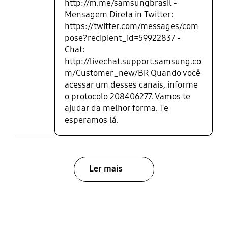
http://m.me/samsungbrasil -
Mensagem Direta in Twitter:
https://twitter.com/messages/com
pose?recipient_id=59922837 -
Chat:
http://livechat.support.samsung.co
m/Customer_new/BR Quando você
acessar um desses canais, informe
o protocolo 208406277. Vamos te
ajudar da melhor forma. Te
esperamos lá.
Ler mais
bazaarvoice Certification Label