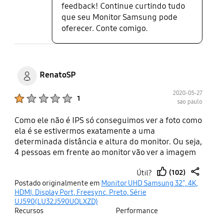
feedback! Continue curtindo tudo
que seu Monitor Samsung pode
oferecer. Conte comigo.
RenatoSP
2020-05-27
Product Ratings :
1
sao paulo
Como ele não é IPS só conseguimos ver a foto como
ela é se estivermos exatamente a uma
determinada distância e altura do monitor. Ou seja,
4 pessoas em frente ao monitor vão ver a imagem
completamente diferente. Quem está de pé vê a
(102)
Útil?
foto mais clara, as pessoas ao lado vêem 2/3 da
thumb
share
Postado originalmente em
Monitor UHD Samsung 32", 4K,
foto mais escura e se a pessoa sentada a frente do
up
HDMI, Display Port, Freesync, Preto, Série
monitor estiver no angulo e distância correta a
UJ590(LU32J590UQLXZD)
chance dela ver a foto corretamente existe (para
Recursos
Performance
isto é preciso ter um aparelho para calibrar o