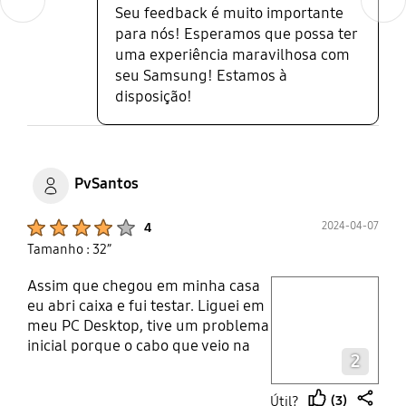
Seu feedback é muito importante
funciona em 30 Hz no HDMI, e
para nós! Esperamos que possa ter
responderam uma coisa pedindo
uma experiência maravilhosa com
desculpas por não atender, mas o
monitor suporta sim 60Hz no HDMI
seu Samsung! Estamos à
normal, e o manual do produto é
disposição!
confuso nisso, pois tem hora que
fala que não suporte e tem hora
que fala que suporte em 60Hz no
HDMI2. Eu mesmo liguei e está
PvSantos
trabalhando com 60 Hz.
Product Ratings :
2024-04-07
4
Tamanho : 32”
Assim que chegou em minha casa
play video
eu abri caixa e fui testar. Liguei em
meu PC Desktop, tive um problema
Layer popup open
inicial porque o cabo que veio na
2
caixa junto com o monitor é HDMI 1
- isso significa que só funciona em
(3)
Útil?
30Hz, até entender isso demorei