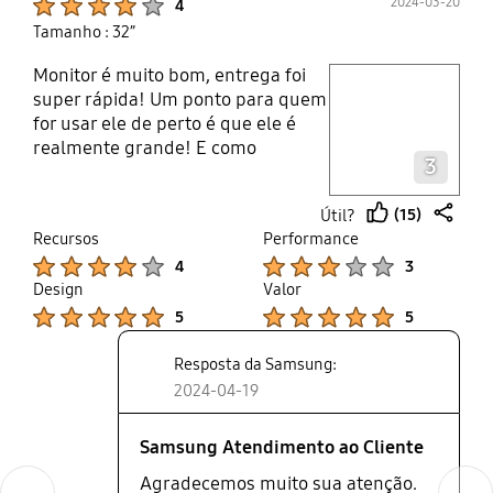
2024-03-20
4
Tamanho : 32”
Monitor é muito bom, entrega foi
play video
super rápida! Um ponto para quem
for usar ele de perto é que ele é
Layer popup open
realmente grande! E como
3
mencionado nos comentário a
imagem realmente fica boa de
(15)
Útil?
frente, quando a imagem está
thumb
share
Recursos
Performance
usando o monitor todo para vc
up
Product Ratings :
Product Ratings :
4
3
olhar ela parece ficar opaca nos
Design
Valor
cantos, mas é pelo ângulo que está
Product Ratings :
Product Ratings :
visualizando e não o monitor. Tinha
5
5
um monitor ultra wide de 29" com
Resposta da Samsung:
IPS e não tinha essa diferença, mas
era um pouco menor. Uma critica
2024-04-19
para o suporte ou quem responde
essas avalições é nem conhecer o
Samsung Atendimento ao Cliente
produto, o usuário Jaguar fez uma
Agradecemos muito sua atenção.
reclamação que o monitor só
Previous
Next