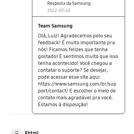
Resposta da Samsung:
pior se piorar tenho 1 ano de garantia. Mas no
2022-07-20
brasil esquece que marca nenhuma tem controle
de qualidade em seus monitores.
Team Samsung
Olá, Luiz! Agradecemos pelo seu
feedback! É muito importante pra
nós! Ficamos felizes que tenha
gostado! E sentimos muito que isso
tenha acontecido! Você chegou a
contatar o suporte? Se desejar,
pode acessar esse site aqui:
https://www.samsung.com/br/sup
port/contact/ E escolher o meio de
contato mais agradável pra você.
Estamos à disposição!
Xhtml