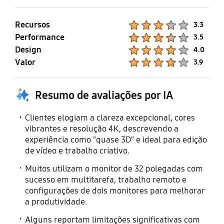
Recursos
Product Ratings :
3.3
Performance
Product Ratings :
3.5
Design
Product Ratings :
4.0
Valor
Product Ratings :
3.9
Resumo de avaliações por IA
Clientes elogiam a clareza excepcional, cores
vibrantes e resolução 4K, descrevendo a
experiência como "quase 3D" e ideal para edição
de vídeo e trabalho criativo.
Muitos utilizam o monitor de 32 polegadas com
sucesso em multitarefa, trabalho remoto e
configurações de dois monitores para melhorar
a produtividade.
Alguns reportam limitações significativas com