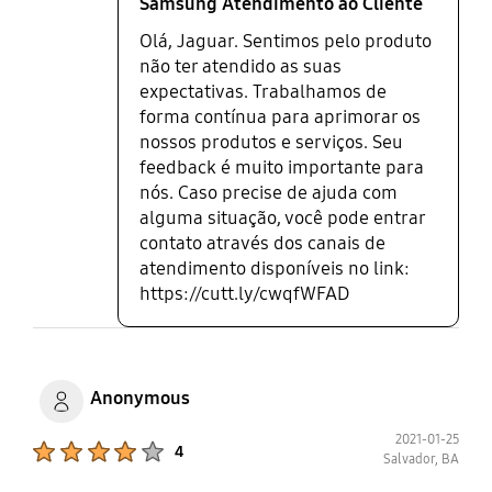
Samsung Atendimento ao Cliente
engenheiros da Samsung acharem
Olá, Jaguar. Sentimos pelo produto
que 30Hz é uma taxa de
não ter atendido as suas
atualização aceitável para desktop.
expectativas. Trabalhamos de
Até a animação da seta trava pela
forma contínua para aprimorar os
área de trabalho trava. Irei
devolver.
nossos produtos e serviços. Seu
feedback é muito importante para
nós. Caso precise de ajuda com
alguma situação, você pode entrar
contato através dos canais de
atendimento disponíveis no link:
https://cutt.ly/cwqfWFAD
Anonymous
2021-01-25
Product Ratings :
4
Salvador, BA