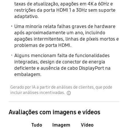
taxas de atualização, apagões em 4K a 60Hz e
restrições da porta HDMI 1 a 30Hz sem suporte
adaptativo.
Uma minoria relata falhas graves de hardware
após aproximadamente um ano, incluindo
apagões intermitentes, linhas de píxeis mortos e
problemas de porta HDMI.
Alguns mencionam falta de funcionalidades
integradas, design de conector de energia
deficiente e ausência de cabo DisplayPort na
embalagem.
Gerado por IA a partir de análises de clientes, que pode
incluir análises incentivadas.
disclaimer
Avaliações com imagens e vídeos
Tudo
Imagem
Vídeo