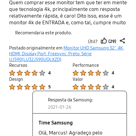
Quem comprar esse monitor tem que ter em mente
que tecnologia 4k, principalmente com resposta
relativamente rápida, é caro! Dito isso, esse é um
monitor 4k de ENTRADA e, como tal, cumpre muito
bem suas funções. O painel VA é um intermediário
Recomendaria este produto.
entre a TN e IPS. Ou seja, o VA não tem a fidelidade
(29)
Útil?
e ângulo de visão do IPS mas tem cores melhores
thumb
share
Postado originalmente em
Monitor UHD Samsung 32", 4K,
que IPS e TN, assim como melhor contraste. O TN é
up
HDMI, Display Port, Freesync, Preto, Série
quem tem melhor tempo de resposta, IPS o pior.
UJ590(LU32J590UQLXZD)
VA, novamente, está entre os dois - pra quem joga
Recursos
Performance
casualmente é perfeito! Um Forza, série AC,
Product Ratings :
Product Ratings :
4
4
Horizon Zero Dawn, etc. Já pra quem prefere jogos
Design
Valor
multijogador competitivos, vai de TN.
Product Ratings :
Product Ratings :
5
4
Resposta da Samsung:
2021-01-26
Time Samsung
Olá, Marcus! Agradeço pelo