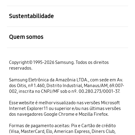
abrir
Sustentabilidade
abrir
Quem somos
Copyright© 1995-2026 Samsung. Todos os direitos
reservados.
Samsung Eletrônica da Amazônia LTDA., com sede em Av.
dos Oitis, nº 1.460, Distrito Industrial, Manaus/AM, 69.007-
002, inscrita no CNPJ/MF sob o nº. 00.280.273/0001-37.
Esse website é melhor visualizado nas versões Microsoft
Internet Explorer 11 ou superior e/ou nas últimas versões
dos navegadores Google Chrome e Mozilla Firefox.
Formas de pagamento aceitas: Pix e Cartão de crédito
(Visa, MasterCard, Elo, American Express, Diners Club,