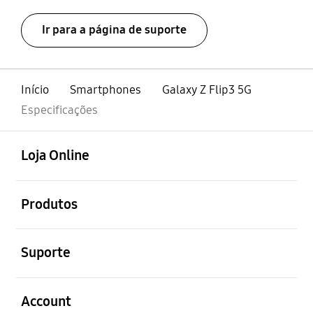
Ir para a página de suporte
Início
Smartphones
Galaxy Z Flip3 5G
Especificações
abrir
Footer Navigation
Loja Online
abrir
Produtos
abrir
Suporte
abrir
Account