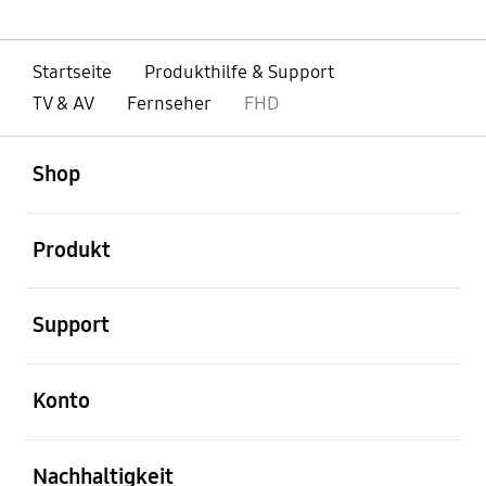
Startseite
Produkthilfe & Support
TV & AV
Fernseher
FHD
öffnen
Footer Navigation
Shop
öffnen
Produkt
öffnen
Support
öffnen
Konto
öffnen
Nachhaltigkeit