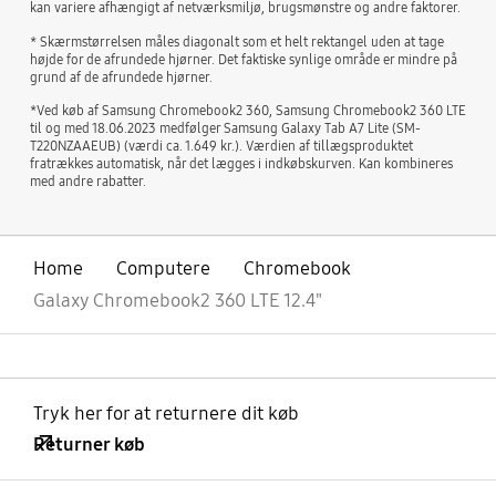
kan variere afhængigt af netværksmiljø, brugsmønstre og andre faktorer.
* Skærmstørrelsen måles diagonalt som et helt rektangel uden at tage
højde for de afrundede hjørner. Det faktiske synlige område er mindre på
grund af de afrundede hjørner.
*Ved køb af Samsung Chromebook2 360, Samsung Chromebook2 360 LTE
til og med 18.06.2023 medfølger Samsung Galaxy Tab A7 Lite (SM-
T220NZAAEUB) (værdi ca. 1.649 kr.). Værdien af tillægsproduktet
fratrækkes automatisk, når det lægges i indkøbskurven. Kan kombineres
med andre rabatter.
Home
Computere
Chromebook
Galaxy Chromebook2 360 LTE 12.4"
Tryk her for at returnere dit køb
Returner køb
Åben
Footer Navigation