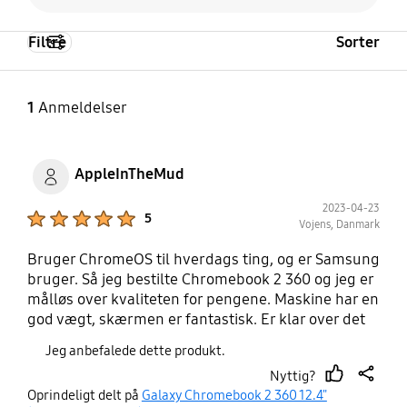
Filtre
Sorter
1
Anmeldelser
AppleInTheMud
2023-04-23
Product Ratings :
5
Vojens, Danmark
Bruger ChromeOS til hverdags ting, og er Samsung
bruger. Så jeg bestilte Chromebook 2 360 og jeg er
målløs over kvaliteten for pengene. Maskine har en
god vægt, skærmen er fantastisk. Er klar over det
ikke er den hurtigste Chromebook, men det har
Jeg anbefalede dette produkt.
man heller ikke brug for i ChromeOS, da det meste
Nyttig?
er browser baseret. Købte den hos Proshop der
thumb
share
Oprindeligt delt på
Galaxy Chromebook 2 360 12.4"
havde et godt tilbud. Har også Galaxy Book S som