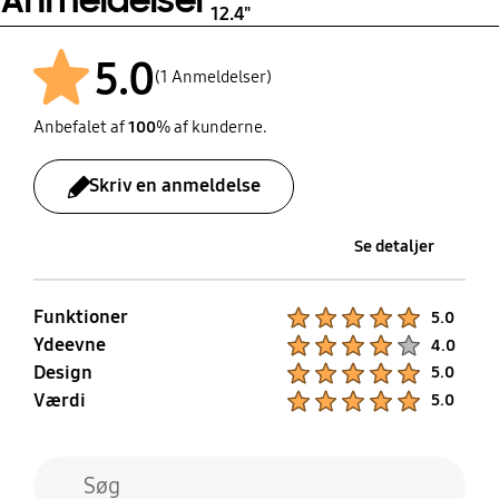
Anmeldelser
12.4"
5.0
(1 Anmeldelser)
Anbefalet af
100
% af kunderne.
Skriv en anmeldelse
Se detaljer
Funktioner
Product Ratings :
5.0
Ydeevne
Product Ratings :
4.0
Design
Product Ratings :
5.0
Værdi
Product Ratings :
5.0