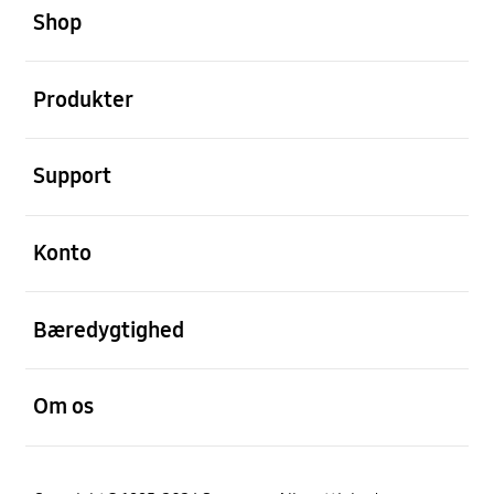
Shop
Åben
Produkter
Åben
Support
Åben
Konto
Åben
Bæredygtighed
Åben
Om os