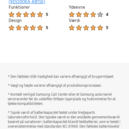
up
(XE520QEA-KB1SE)
er en "luksus" laptop, men denne her er lige så
Funktioner
Ydeevne
lækker i design og brug.
Product Ratings :
Product Ratings :
5
4
Design
Værdi
Product Ratings :
Product Ratings :
5
5
bazaarvoice Certification Label
* Den faktiske USB-hastighed kan variere afhængigt af brugermiljøet.
* Vægt og højde varierer afhængigt af produktionsprocessen.
* Kontakt venligst Samsung Call Center eller et Samsung autoriseret
servicecenter før du udskifter/tilføjer lagerplads og hukommelse for at
tjekke kompatibiliteten.
* Typisk værdi af batterikapacitet testet under tredjeparts
laboratorieforhold. Den typiske værdi er den anslåede gennemsnitsværdi
baseret på variationer i batterikapacitet blandt testbatterier, som er testet i
overensstemmelse med standarden IEC 61960. Den faktiske batterilevetid