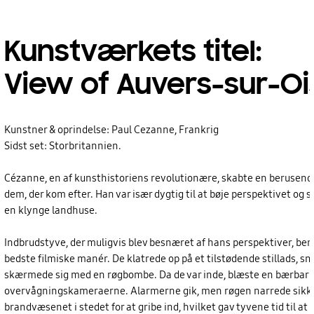
Kunstværkets titel:
View of Auvers-sur-Oi
Kunstner & oprindelse: Paul Cezanne, Frankrig
Sidst set: Storbritannien.
Cézanne, en af kunsthistoriens revolutionære, skabte en berusende st
dem, der kom efter. Han var især dygtig til at bøje perspektivet og 
en klynge landhuse.
Indbrudstyve, der muligvis blev besnæret af hans perspektiver, beny
bedste filmiske manér. De klatrede op på et tilstødende stillads, 
skærmede sig med en røgbombe. Da de var inde, blæste en bærbar ve
overvågningskameraerne. Alarmerne gik, men røgen narrede sikkerhe
brandvæsenet i stedet for at gribe ind, hvilket gav tyvene tid til at 