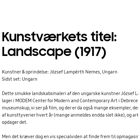
Kunstværkets titel:
Landscape (1917)
Kunstner & oprindelse: József Lampérth Nemes, Ungarn
Sidst set: Ungarn
Dette smukke landskabsmaleri af den ungarske kunstner József Lam
lager i MODEM Center for Modern and Contemporary Art i Debrecen i
museumskup, vi ser på film, og der er da også mange eksempler, der 
af kunsttyverier hvert år (mange anmeldes endda slet ikke), og ark
opdager det.
Men det kræver dog en vis specialviden at finde frem til opmagasine