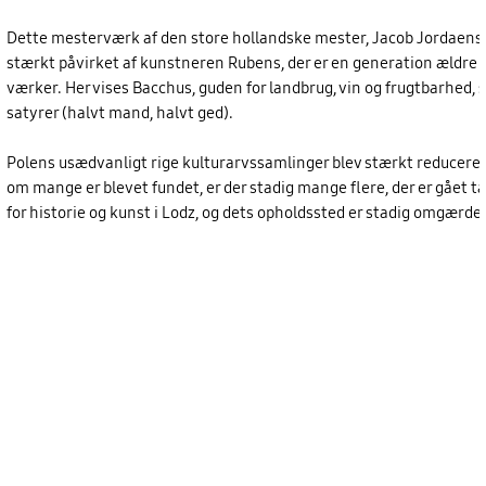
Dette mesterværk af den store hollandske mester, Jacob Jordaens, 
stærkt påvirket af kunstneren Rubens, der er en generation ældre o
værker. Her vises Bacchus, guden for landbrug, vin og frugtbarhed
satyrer (halvt mand, halvt ged).
Polens usædvanligt rige kulturarvssamlinger blev stærkt reduceret
om mange er blevet fundet, er der stadig mange flere, der er gået t
for historie og kunst i Lodz, og dets opholdssted er stadig omgærdet