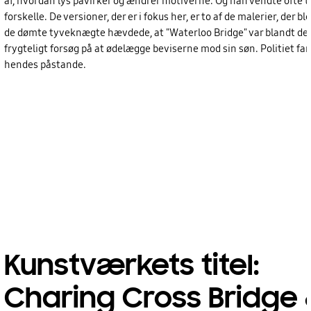
af, hvordan lys påvirker og ændrer motiverne. Og han vendte ofte til
forskelle. De versioner, der er i fokus her, er to af de malerier, der 
de dømte tyveknægte hævdede, at "Waterloo Bridge" var blandt de 
frygteligt forsøg på at ødelægge beviserne mod sin søn. Politiet fa
hendes påstande.
Kunstværkets titel:
Charing Cross Bridge 