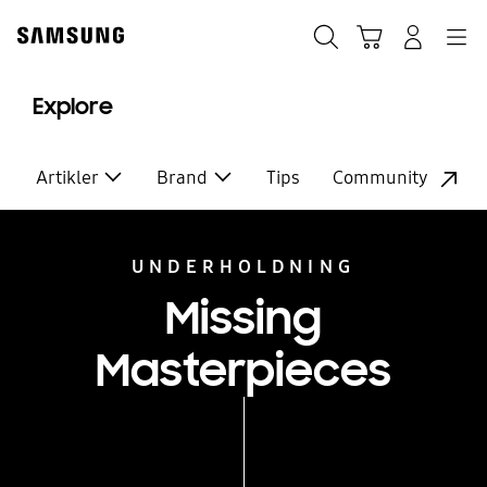
Skip
to
Søg
Indkøbskurv
Navigation
Log på
content
Explore
Artikler
Brand
Tips
Community
UNDERHOLDNING
Missing
Masterpieces