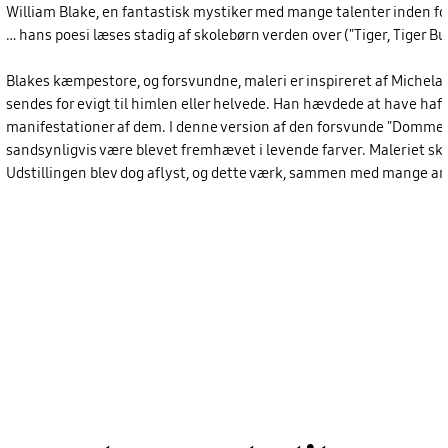
William Blake, en fantastisk mystiker med mange talenter inden for
… hans poesi læses stadig af skolebørn verden over ("Tiger, Tiger Bu
Blakes kæmpestore, og forsvundne, maleri er inspireret af Michelang
sendes for evigt til himlen eller helvede. Han hævdede at have haft 
manifestationer af dem. I denne version af den forsvunde "Dommedag"
sandsynligvis være blevet fremhævet i levende farver. Maleriet sku
Udstillingen blev dog aflyst, og dette værk, sammen med mange and