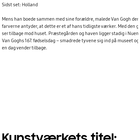
Sidst set: Holland
Mens han boede sammen med sine forældre, malede Van Gogh denne u
farverne antyder, at dette er et af hans tidligste værker. Med den g
ser tilbage mod huset. Præstegården og haven ligger stadig i Nuen
Van Goghs 167. fødselsdag – smadrede tyvene sig ind på museet og st
en dag vender tilbage.
Kunstværkets titel: