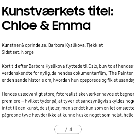
Kunstværkets titel:
Chloe & Emma
Kunstner & oprindelse: Barbora Kyslikova, Tjekkiet
Sidst set: Norge
Kort tid efter Barbora Kyslikova flyttede til Oslo, blev to af hendes
verdenskendte for nylig, da hendes dokumentarfilm, "The Painter an
er den sande historie om, hvordan hun opsporede og fik et usandsy
Hendes usædvanligt store, fotorealistiske værker havde et begræns
premiere – hvilket tyder på, at tyveriet sandsynligvis skyldes noget
intet til den kunst, de stjæler, men ser det kun som en let omsættel
pågrebne tyve hævder ikke at kunne huske noget som helst, heller 
4