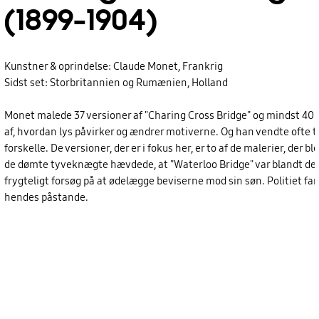
(1899-1904)
Kunstner & oprindelse: Claude Monet, Frankrig
Sidst set: Storbritannien og Rumænien, Holland
Monet malede 37 versioner af "Charing Cross Bridge" og mindst 40 ve
af, hvordan lys påvirker og ændrer motiverne. Og han vendte ofte til
forskelle. De versioner, der er i fokus her, er to af de malerier, der 
de dømte tyveknægte hævdede, at "Waterloo Bridge" var blandt de 
frygteligt forsøg på at ødelægge beviserne mod sin søn. Politiet fa
hendes påstande.