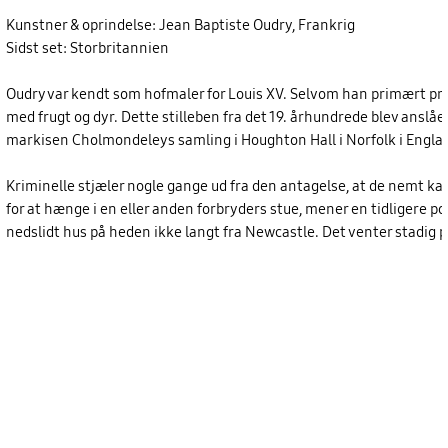
Kunstner & oprindelse: Jean Baptiste Oudry, Frankrig
Sidst set: Storbritannien
Oudry var kendt som hofmaler for Louis XV. Selvom han primært pro
med frugt og dyr. Dette stilleben fra det 19. århundrede blev anslået 
markisen Cholmondeleys samling i Houghton Hall i Norfolk i Englan
Kriminelle stjæler nogle gange ud fra den antagelse, at de nemt kan
for at hænge i en eller anden forbryders stue, mener en tidligere poli
nedslidt hus på heden ikke langt fra Newcastle. Det venter stadig på