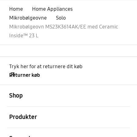
Home
Home Appliances
Mikrobølgeovne
Solo
Mikrobølgeovn MS23K3614AK/EE med Ceramic
Inside™ 23 L
Tryk her for at returnere dit køb
Returner køb
Åben
Footer Navigation
Shop
Åben
Produkter
Åben