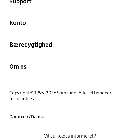
Support
Åben
Konto
Åben
Bæredygtighed
Åben
Om os
Copyright© 1995-2026 Samsung. Alle rettigheder
forbeholdes.
Danmark/Dansk
Vil du holdes informeret?