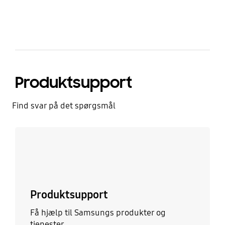
Produktsupport
Find svar på det spørgsmål
Læs mere
Produktsupport
Få hjælp til Samsungs produkter og
tjenester