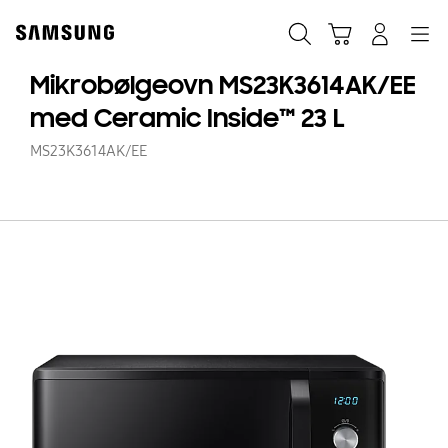
Skip
to
Søg
Indkøbskurv
Navigation
Log på
content
Mikrobølgeovn MS23K3614AK/EE
med Ceramic Inside™ 23 L
MS23K3614AK/EE
Mi
MS
m
C
In
23