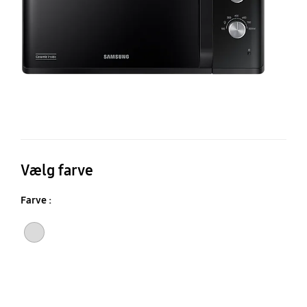
L
Vælg farve
Farve :
Sølv