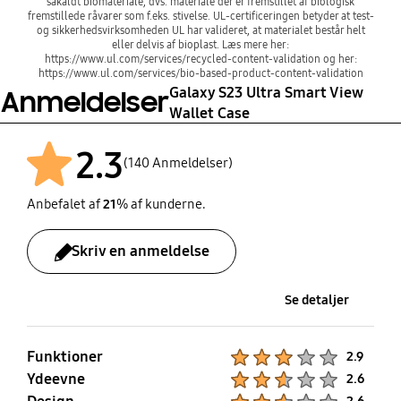
såkaldt biomateriale, dvs. materiale der er fremstillet af biologisk
fremstillede råvarer som f.eks. stivelse. UL-certificeringen betyder at test-
og sikkerhedsvirksomheden UL har valideret, at materialet består helt
eller delvis af bioplast. Læs mere her:
https://www.ul.com/services/recycled-content-validation og her:
https://www.ul.com/services/bio-based-product-content-validation
Galaxy S23 Ultra Smart View
Anmeldelser
Wallet Case
2.3
(140 Anmeldelser)
Anbefalet af
21
% af kunderne.
Efter
Skriv en anmeldelse
Se detaljer
Funktioner
Product Ratings :
2.9
Ydeevne
Product Ratings :
2.6
Product Ratings :