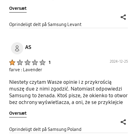
is open it isn't very comfortable to hold my phone
Oversæt
in my hand.
share
Oprindeligt delt på Samsung Levant
AS
Product Ratings :
2024-12-25
1
farve : Lavender
Niestety czytam Wasze opinie i z przykrością
muszę due z nimi zgodzić. Natomiast odpowiedzi
Samsung to żenada. Ktoś pisze, że okienko to otwor
bez ochrony wyświetlacza, a oni, że se przyklejcie
folie. Czy tak trudno było zrobić etui jak np. w
Oversæt
huawei p10 lite, gdzie cześć klapki jest
interaktywną osłoną? Trwałość wykonania niestety
słaba. A gwarancja się nie przejmujcie, bo i tak
share
Oprindeligt delt på Samsung Poland
obowiązuje 2 lata rękojmi.