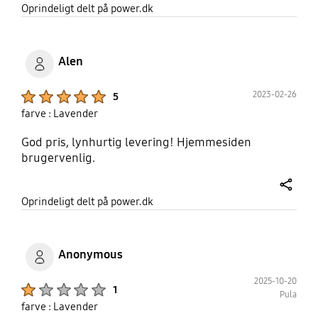
share
Oprindeligt delt på power.dk
Alen
Product Ratings :
2023-02-26
5
farve : Lavender
God pris, lynhurtig levering! Hjemmesiden
brugervenlig.
share
Oprindeligt delt på power.dk
Anonymous
2025-10-20
Product Ratings :
1
Pula
farve : Lavender