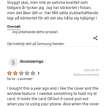
Snyggt skal, men inte av samma kvalitet som
tidigare år tycker jag. Jag har körkortet i fickan,
men det åker lätt ur. Har fått sätta dubbelhäftande
tejp på körkortet för att det ska hålla sig hjälpligt i
fickan. Kanterna på skalet har också börjat släppa
Oversæt
efter ett års användning.
Jeg anbefalede dette produkt.
share
Oprindeligt delt på Samsung Sweden
Jbconowingo
2025-04-09
Product Ratings :
2
Baltimore Maryland
farve : Lavender
I bought this a year ago and I like the cover and the
window feature. I needed something to hold my id
card. It holds the card OK but it could pull out
when you're using your phone. Also when the cover