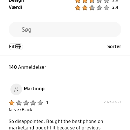
Design
2.6
Værdi
Product Ratings :
2.4
Filtre
Sorter
140
Anmeldelser
Martinnp
Product Ratings :
2023-12-23
1
farve : Black
So disappointed. Bought the best phone on
market,and bought it because of previous