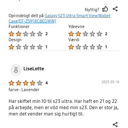
Nyttig?
thumb
share
Oprindeligt delt på
Galaxy S23 Ultra Smart View Wallet
up
Case(EF-ZS918CBEGWW)
Funktioner
Ydeevne
Product Ratings :
Product Ratings :
2
2
Design
Værdi
Product Ratings :
Product Ratings :
1
1
LiseLotte
Product Ratings :
2023-03-14
4
farve : Lavender
Har skiftet min 10 til s23 ultra. Har haft en 21 og 22
på arbejde, men er vild med min s23. Den er stor ja,
men det vender man sig hurtigt til.