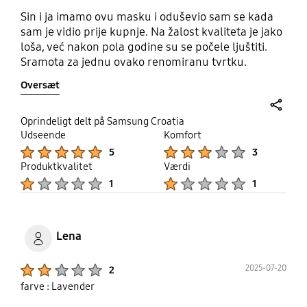
Sin i ja imamo ovu masku i oduševio sam se kada
sam je vidio prije kupnje. Na žalost kvaliteta je jako
loša, već nakon pola godine su se počele ljuštiti.
Sramota za jednu ovako renomiranu tvrtku.
Oversæt
share
Oprindeligt delt på Samsung Croatia
Udseende
Komfort
Product Ratings :
Product Ratings :
5
3
Produktkvalitet
Værdi
Product Ratings :
Product Ratings :
1
1
Lena
Product Ratings :
2025-07-20
2
farve : Lavender