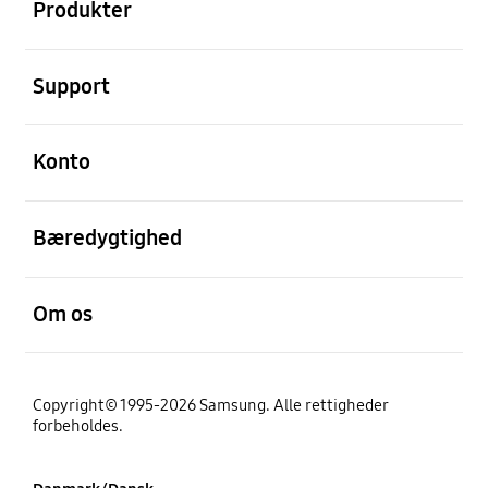
Produkter
Åben
Support
Åben
Konto
Åben
Bæredygtighed
Åben
Om os
Copyright© 1995-2026 Samsung. Alle rettigheder
forbeholdes.