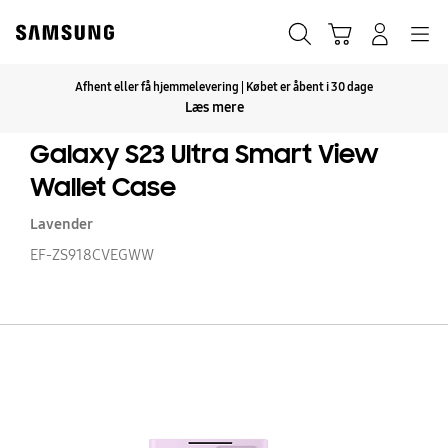
Skip
to
Søg
Indkøbskurv
Navigation
Log på
content
Afhent eller få hjemmelevering | Købet er åbent i 30 dage
Klik for at udvide
Læs mere
Galaxy S23 Ultra Smart View
Wallet Case
Lavender
EF-ZS918CVEGWW
Ga
S2
Ul