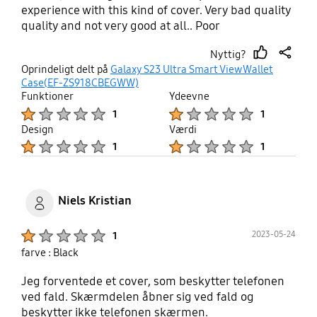
experience with this kind of cover. Very bad quality
quality and not very good at all.. Poor
Nyttig?
thumb
share
Oprindeligt delt på
Galaxy S23 Ultra Smart View Wallet
up
Case(EF-ZS918CBEGWW)
Funktioner
Ydeevne
Product Ratings :
Product Ratings :
1
1
Design
Værdi
Product Ratings :
Product Ratings :
1
1
Niels Kristian
Product Ratings :
2023-05-24
1
farve : Black
Jeg forventede et cover, som beskytter telefonen
ved fald. Skærmdelen åbner sig ved fald og
beskytter ikke telefonen skærmen.