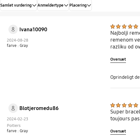
Samlet vurdering
Anmeldertype
Placering
Ivana10090
Najbolji rem
remenom već d
2024-08-28
farve : Gray
razliku od o
Oversæt
Oprindeligt d
Blotjeromedu86
Super bracel
toujours pas
2024-02-23
Poitiers
farve : Gray
Oversæt