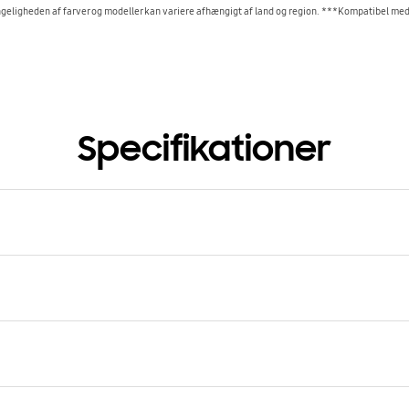
eligheden af farver og modeller kan variere afhængigt af land og region. ***Kompatibel m
Specifikationer