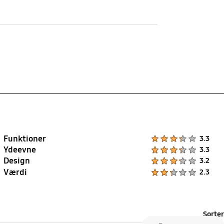
Material
Fluoroelastomer and Titanium
Funktioner
Product Ratings :
3.3
Ydeevne
Product Ratings :
3.3
Design
Product Ratings :
3.2
Værdi
Product Ratings :
2.3
Sorter