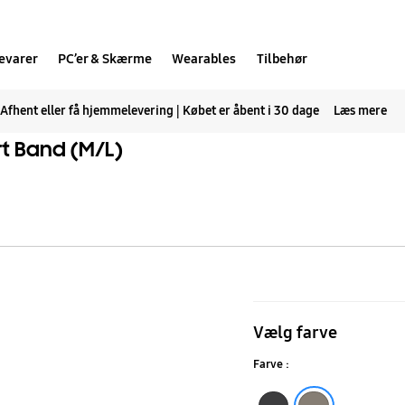
evarer
PC’er & Skærme
Wearables
Tilbehør
Afhent eller få hjemmelevering | Købet er åbent i 30 dage
Læs mere
t Band (M/L)
Galaxy
Watch4
Vælg farve
|
Farve :
Watch5
Black
Gray