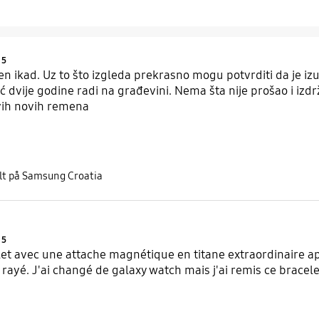
Product Ratings :
5
en ikad. Uz to što izgleda prekrasno mogu potvrditi da je i
vije godine radi na građevini. Nema šta nije prošao i izdržao
vih novih remena
elt på Samsung Croatia
Product Ratings :
5
et avec une attache magnétique en titane extraordinaire aprè
 rayé. J'ai changé de galaxy watch mais j'ai remis ce bracel