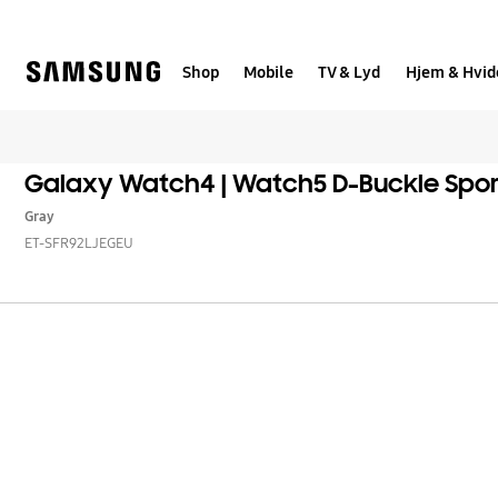
Skip
to
content
Shop
Mobile
TV & Lyd
Hjem & Hvid
Galaxy Watch4 | Watch5 D-Buckle Spor
Gray
ET-SFR92LJEGEU