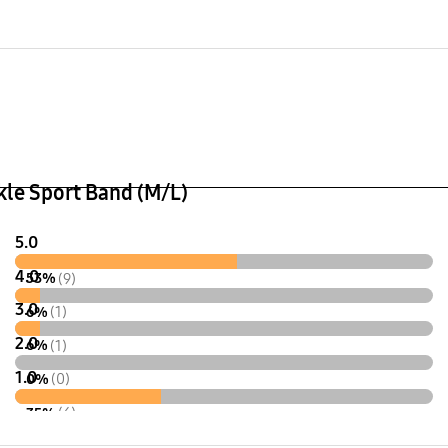
nsion (Buckle Band, WxHxD)
Vægt
x87.2x17.6 mm
28.4 g
kle Sport Band (M/L)
5.0
4.0
53%
(9)
3.0
6%
(1)
2.0
6%
(1)
1.0
0%
(0)
35%
(6)