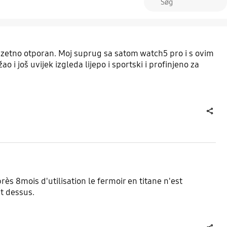
zuzetno otporan. Moj suprug sa satom watch5 pro i s ovim
 i još uvijek izgleda lijepo i sportski i profinjeno za
share
s 8mois d'utilisation le fermoir en titane n'est
et dessus.