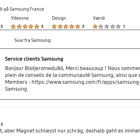
elt på Samsung France
Ydeevne
Design
Værdi
Product Ratings :
Product Ratings :
Product Ratings :
Product Ratings :
5
5
5
1
Svar fra Samsung:
Service clients Samsung
Bonjour Blotjeromedu86, Merci beaucoup ! Nous sommes r
plein de conseils de la communauté Samsung, ainsi que d
Members : https://www.samsung.com/fr/apps/samsung-m
Samsung
Product Ratings :
3
t, aber Magnet schliesst nur schräg, deshalb geht es immer