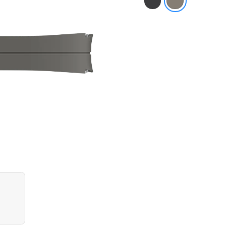
D-
Buckle
Sport
Band
(M/L)