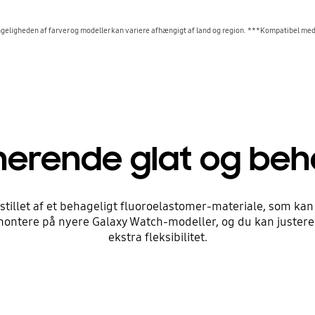
eligheden af farver og modeller kan variere afhængigt af land og region. ***Kompatibel m
erende glat og beh
tillet af et behageligt fluoroelastomer-materiale, som kan 
montere på nyere Galaxy Watch-modeller, og du kan justere 
ekstra fleksibilitet.