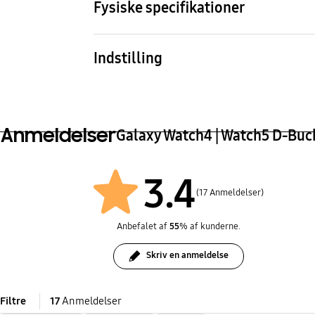
Fysiske specifikationer
Dimension (Hole Band, WxHxD)
Dime
24.2x128.0x24.0 mm
24.2
Indstilling
Fluoroelastomer Watch Strap
Anmeldelser
Galaxy Watch4 | Watch5 D-Buc
3.4
(17 Anmeldelser)
Anbefalet af
55
% af kunderne.
Skriv en anmeldelse
Filtre
17
Anmeldelser