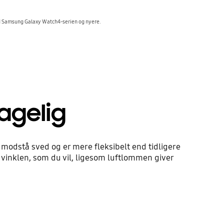
ed Samsung Galaxy Watch4-serien og nyere.
agelig
modstå sved og er mere fleksibelt end tidligere
vinklen, som du vil, ligesom luftlommen giver