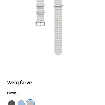
B
(M
Vælg farve
Farve :
Green
Silver
Sky Blue