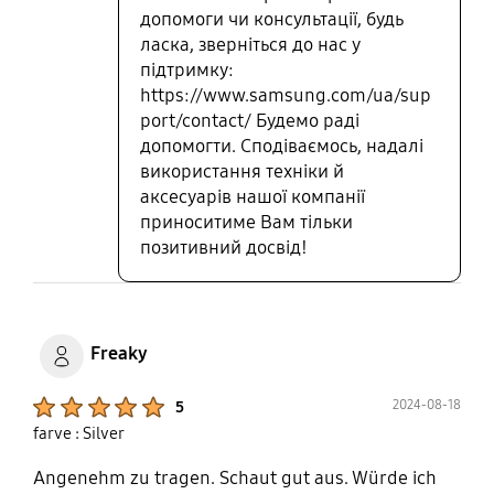
допомоги чи консультації, будь
ласка, зверніться до нас у
підтримку:
https://www.samsung.com/ua/sup
port/contact/ Будемо раді
допомогти. Сподіваємось, надалі
використання техніки й
аксесуарів нашої компанії
приноситиме Вам тільки
позитивний досвід!
Freaky
Product Ratings :
2024-08-18
5
farve : Silver
Angenehm zu tragen. Schaut gut aus. Würde ich