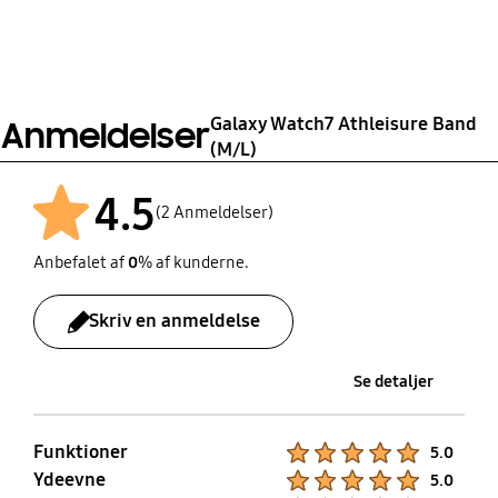
Watch Strap
Vægt
Material
28.8 g
HNBR,SUS
Galaxy Watch7 Athleisure Band
Anmeldelser
(M/L)
4.5
(2 Anmeldelser)
Anbefalet af
0
% af kunderne.
Skriv en anmeldelse
Se detaljer
Funktioner
Product Ratings :
5.0
Ydeevne
Product Ratings :
5.0