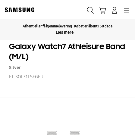
Skip
to
Søg
Indkøbskurv
Navigation
Log på
content
Afhent eller få hjemmelevering | Købet er åbent i 30 dage
Klik for at udvide
Læs mere
Galaxy Watch7 Athleisure Band
(M/L)
Silver
ET-SOL31LSEGEU
Ga
W
At