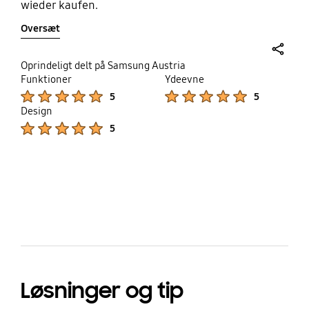
wieder kaufen.
Oversæt
share
Oprindeligt delt på Samsung Austria
Funktioner
Ydeevne
Product Ratings :
Product Ratings :
5
5
Design
Product Ratings :
5
bazaarvoice Certification Label
Løsninger og tip