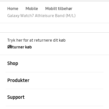
Home
Mobile
Mobilt tilbehør
Galaxy Watch7 Athleisure Band (M/L)
Tryk her for at returnere dit køb
Returner køb
Åben
Footer Navigation
Shop
Åben
Produkter
Åben
Support
Åben