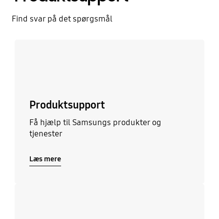
Find svar på det spørgsmål
Læs mere
Produktsupport
Få hjælp til Samsungs produkter og
tjenester
Læs mere
Læs mere