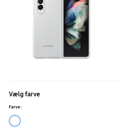
Co
Vælg farve
Farve :
White