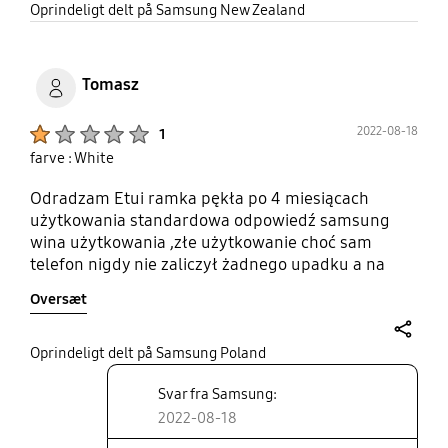
share
Oprindeligt delt på Samsung New Zealand
Tomasz
Product Ratings :
2022-08-18
1
farve : White
Odradzam Etui ramka pękła po 4 miesiącach
użytkowania standardowa odpowiedź samsung
wina użytkowania ,złe użytkowanie choć sam
telefon nigdy nie zaliczył żadnego upadku a na
ramce brak śladów użytkowania..
Oversæt
share
Oprindeligt delt på Samsung Poland
Svar fra Samsung:
2022-08-18