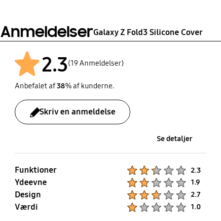
Anmeldelser
Galaxy Z Fold3 Silicone Cover
2.3
(19 Anmeldelser)
Anbefalet af
38
% af kunderne.
Skriv en anmeldelse
Se detaljer
Funktioner
Product Ratings :
2.3
Ydeevne
Product Ratings :
1.9
Design
Product Ratings :
2.7
Værdi
Product Ratings :
1.0