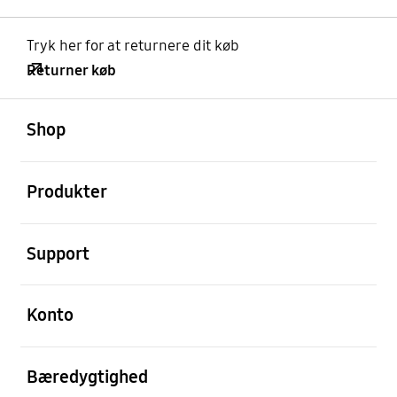
Tryk her for at returnere dit køb
Returner køb
Åben
Footer Navigation
Shop
Åben
Produkter
Åben
Support
Åben
Konto
Åben
Bæredygtighed