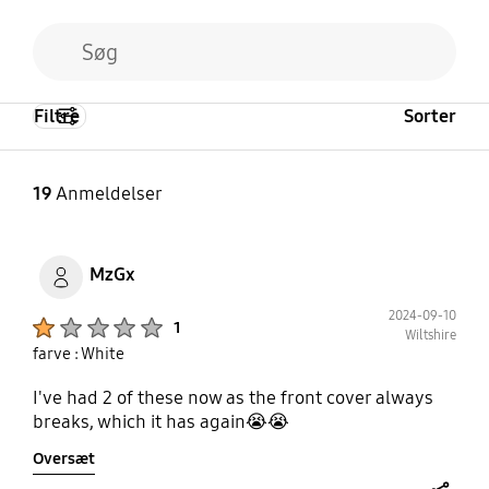
Filtre
Sorter
19
Anmeldelser
MzGx
2024-09-10
Product Ratings :
1
Wiltshire
farve : White
I've had 2 of these now as the front cover always
breaks, which it has again😭😭
Oversæt