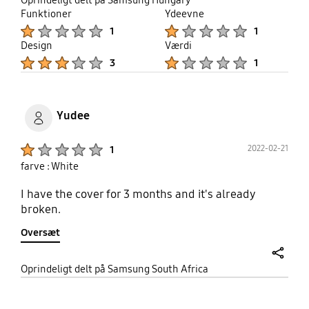
Oprindeligt delt på Samsung Hungary
Funktioner
Ydeevne
Product Ratings :
Product Ratings :
1
1
Design
Værdi
Product Ratings :
Product Ratings :
3
1
Yudee
Product Ratings :
2022-02-21
1
farve : White
I have the cover for 3 months and it's already
broken.
Oversæt
share
Oprindeligt delt på Samsung South Africa