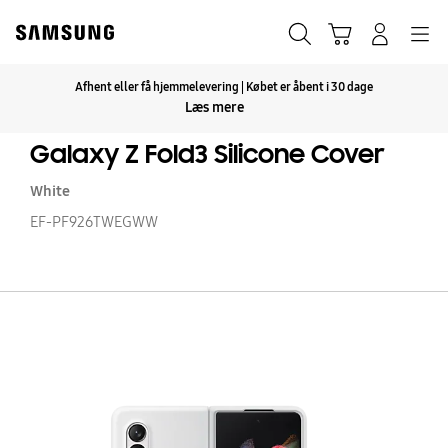
Skip
to
Søg
Indkøbskurv
Navigation
Log på
content
Afhent eller få hjemmelevering | Købet er åbent i 30 dage
Klik for at udvide
Læs mere
Galaxy Z Fold3 Silicone Cover
White
EF-PF926TWEGWW
Ga
Z
Fo
Si