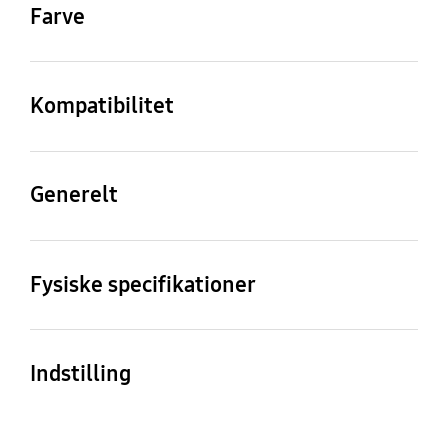
Farve
White
Kompatibilitet
Kompatible modeller
Galaxy Z Fold3
Generelt
Pakkens indhold
Silicone Cover
Fysiske specifikationer
Dimension (WxHxD)
Vægt
66.4 x 162.2x 18.0 mm
32.0 g
Indstilling
Silicone Cover