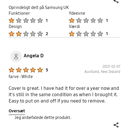
share
Oprindeligt delt på Samsung UK
Funktioner
Ydeevne
Product Ratings :
Product Ratings :
1
1
Design
Værdi
Product Ratings :
Product Ratings :
2
1
Angela D
2023-02-07
Product Ratings :
5
Auckland, New Zealand
farve : White
Cover is great. I have had it for over a year now and
it's still in the same condition as when I brought it.
Easy to put on and off if you need to remove.
Oversæt
Jeg anbefalede dette produkt.