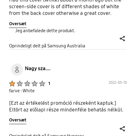
screen-side cover is of different shades of white
from the back cover otherwise a great cover.
Oversæt
Jeg anbefalede dette produkt.
share
Oprindeligt delt på Samsung Australia
Nagy sza....
Product Ratings :
2022-05-10
1
farve : White
[Ezt az értékelést promóció részeként kaptuk.]
Eltört az előlapi része mindenféle behatás nélkül.
Oversæt
share