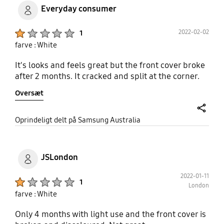
Everyday consumer
Product Ratings :
2022-02-02
1
farve : White
It's looks and feels great but the front cover broke
after 2 months. It cracked and split at the corner.
Oversæt
share
Oprindeligt delt på Samsung Australia
JSLondon
2022-01-11
Product Ratings :
1
London
farve : White
Only 4 months with light use and the front cover is