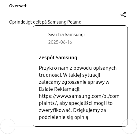
ekranu. Pierwszy case tego producenta który jest
Oversæt
dla mnie, aż tak niedopracowany
share
Oprindeligt delt på Samsung Poland
Svar fra Samsung:
2025-06-16
Zespół Samsung
Przykro nam z powodu opisanych
trudności. W takiej sytuacji
zalecamy zgłoszenie sprawy w
Dziale Reklamacji:
https://www.samsung.com/pl/com
plaints/, aby specjaliści mogli to
zweryfikować. Dziękujemy za
podzielenie się opinią.
Previous
Next