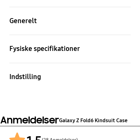
Kompatible modeller
Galaxy Z Fold6
Generelt
Pakkens indhold
Kindsuit Case
Fysiske specifikationer
Dimension (WxHxD)
Vægt
68.3 x 157.3 x 8.9 mm
27 g
Indstilling
Smartphone case
Anmeldelser
Galaxy Z Fold6 Kindsuit Case
(28 Anmeldelser)