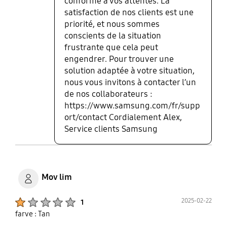
conforme à vos attentes. La
satisfaction de nos clients est une
priorité, et nous sommes
conscients de la situation
frustrante que cela peut
engendrer. Pour trouver une
solution adaptée à votre situation,
nous vous invitons à contacter l’un
de nos collaborateurs :
https://www.samsung.com/fr/supp
ort/contact Cordialement Alex,
Service clients Samsung
Mov lim
Product Ratings :
2025-02-22
1
farve : Tan