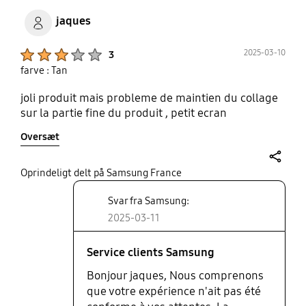
jaques
Product Ratings :
2025-03-10
3
farve : Tan
joli produit mais probleme de maintien du collage
sur la partie fine du produit , petit ecran
Oversæt
share
Oprindeligt delt på Samsung France
Svar fra Samsung:
2025-03-11
Service clients Samsung
Bonjour jaques, Nous comprenons
que votre expérience n'ait pas été