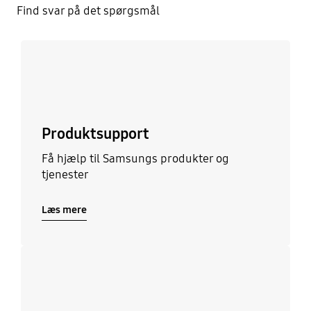
Find svar på det spørgsmål
Læs mere
Produktsupport
Få hjælp til Samsungs produkter og
tjenester
Læs mere
Læs mere