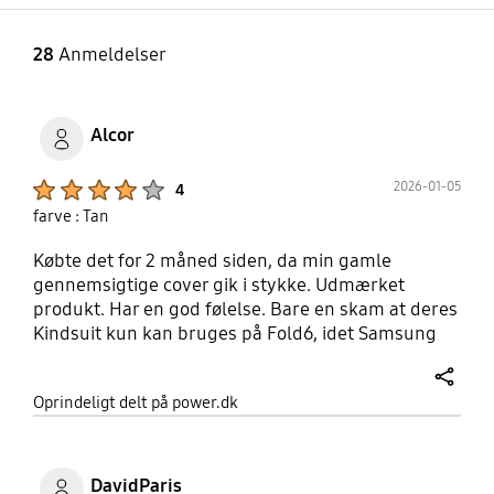
28
Anmeldelser
Alcor
Product Ratings :
2026-01-05
4
farve : Tan
Købte det for 2 måned siden, da min gamle
gennemsigtige cover gik i stykke. Udmærket
produkt. Har en god følelse. Bare en skam at deres
Kindsuit kun kan bruges på Fold6, idet Samsung
på hver deres Fold versioner ændre kamera
indstilling. På Fold7 er den lille flash punkt flyttet
share
Oprindeligt delt på power.dk
et par millimeter længere ned :-)
DavidParis