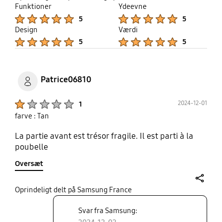
Funktioner
Ydeevne
Product Ratings :
Product Ratings :
5
5
Design
Værdi
Product Ratings :
Product Ratings :
5
5
Patrice06810
Product Ratings :
2024-12-01
1
farve : Tan
La partie avant est trésor fragile. Il est parti à la
poubelle
Oversæt
share
Oprindeligt delt på Samsung France
Svar fra Samsung: