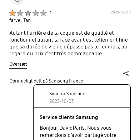
Product Ratings :
2025-09-30
1
farve : Tan
Autant l'arrière de la coque est de qualité et
fonctionnel autant la face avant est tellement fine
que sa durée de vie ne dépasse pas le 1er mois, au
regard du prix c'est très dommageable
Oversæt
share
Oprindeligt delt på Samsung France
Svar fra Samsung:
2025-10-03
Service clients Samsung
Bonjour DavidParis, Nous vous
remercions d’avoir partagé votre