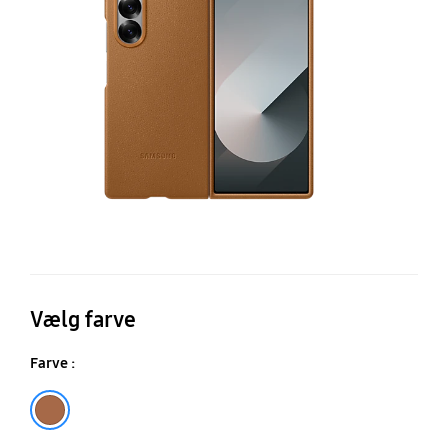
C
Vælg farve
Farve :
Tan