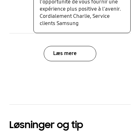
l'opportunité de vous fournir une
expérience plus positive à l'avenir.
Cordialement Charlie, Service
clients Samsung
Læs mere
bazaarvoice Certification Label
Løsninger og tip