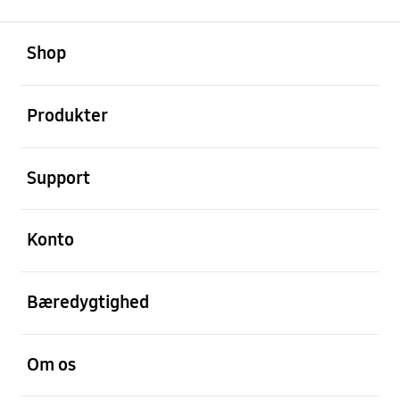
Åben
Footer Navigation
Shop
Åben
Produkter
Åben
Support
Åben
Konto
Åben
Bæredygtighed
Åben
Om os