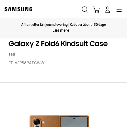
Skip
to
Søg
Indkøbskurv
Navigation
Log på
content
Afhent eller få hjemmelevering | Købet er åbent i 30 dage
Klik for at udvide
Læs mere
Galaxy Z Fold6 Kindsuit Case
Tan
EF-VF956PAEGWW
Ga
Z
Fo
Ki