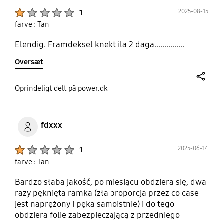
Product Ratings :
2025-08-15
1
farve : Tan
Elendig. Framdeksel knekt ila 2 daga...............
Oversæt
share
Oprindeligt delt på power.dk
fdxxx
Product Ratings :
2025-06-14
1
farve : Tan
Bardzo słaba jakość, po miesiącu obdziera się, dwa
razy pęknięta ramka (zła proporcja przez co case
jest naprężony i pęka samoistnie) i do tego
obdziera folie zabezpieczającą z przedniego