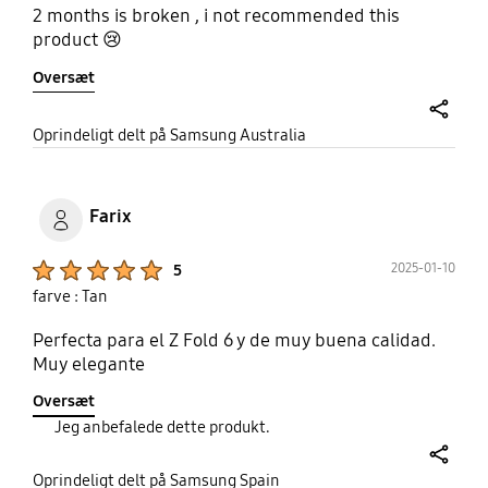
2 months is broken , i not recommended this
product 😢
Oversæt
share
Oprindeligt delt på Samsung Australia
Farix
Product Ratings :
2025-01-10
5
farve : Tan
Perfecta para el Z Fold 6 y de muy buena calidad.
Muy elegante
Oversæt
Jeg anbefalede dette produkt.
share
Oprindeligt delt på Samsung Spain