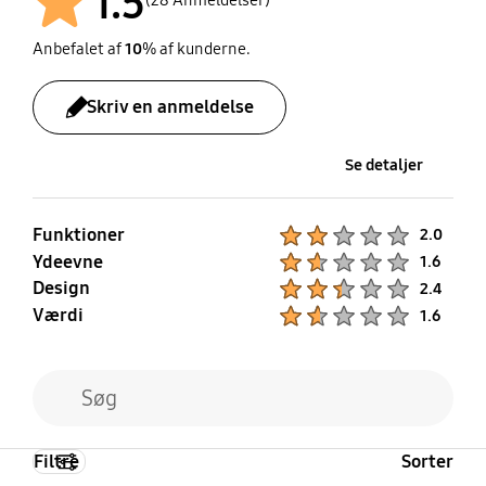
1.5
Anbefalet af
10
% af kunderne.
Skriv en anmeldelse
Se detaljer
Funktioner
Product Ratings :
2.0
Ydeevne
Product Ratings :
1.6
Design
Product Ratings :
2.4
Værdi
Product Ratings :
1.6
Filtre
Sorter