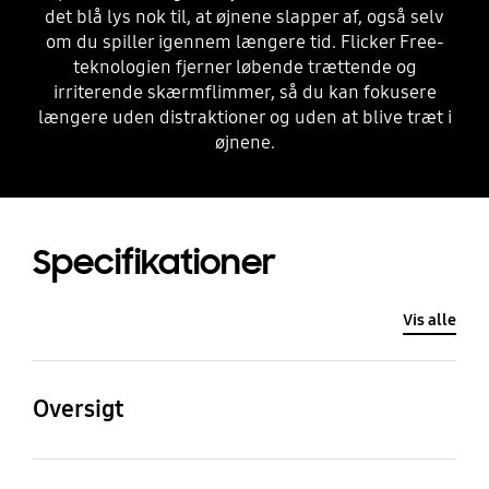
det blå lys nok til, at øjnene slapper af, også selv
om du spiller igennem længere tid. Flicker Free-
teknologien fjerner løbende trættende og
irriterende skærmflimmer, så du kan fokusere
længere uden distraktioner og uden at blive træt i
øjnene.
Specifikationer
Vis alle
Oversigt
Opløsning
Højde-bredde-forhold