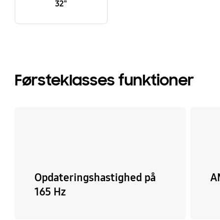
32"
Førsteklasses funktioner
Opdateringshastighed på
A
165 Hz