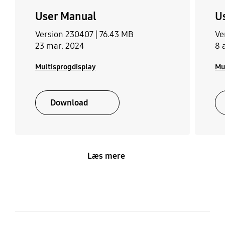
Nej
Ja
User Manual
U
Version 230407 |
76.43 MB
Ve
23 mar. 2024
8 
Audio Cable
USB 2.0 Cable
Nej
Nej
Multisprogdisplay
Mu
USB 3.0 Cable
Remote Controller
Download
Nej
Nej
Læs mere