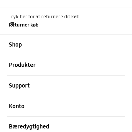
Tryk her for at returnere dit køb
Returner køb
Åben
Footer Navigation
Shop
Åben
Produkter
Åben
Support
Åben
Konto
Åben
Bæredygtighed