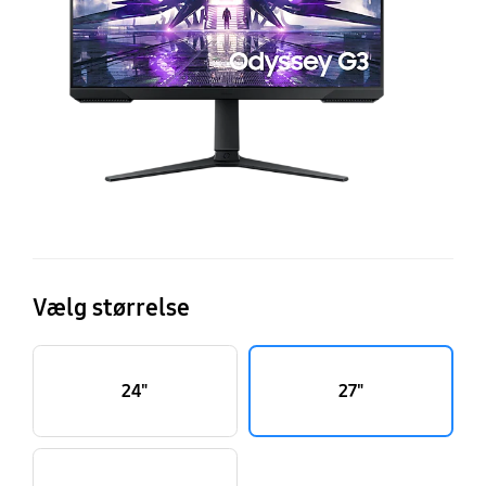
Mo
Vælg størrelse
24"
27"