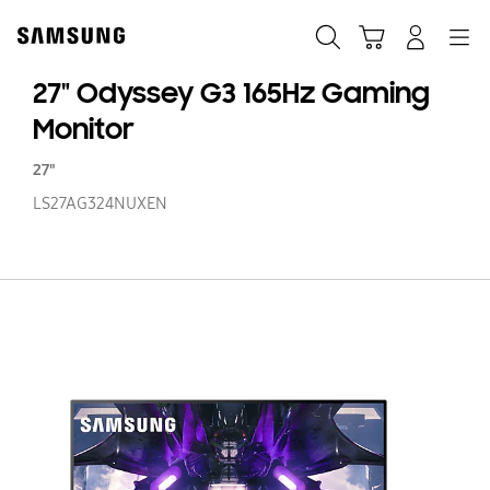
Skip
to
Søg
Indkøbskurv
Navigation
Log på
content
27" Odyssey G3 165Hz Gaming
Monitor
27"
LS27AG324NUXEN
27
O
G
16
G