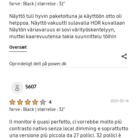
farve : Black
| størrelse : 32"
Näyttö tuli hyvin paketoituna ja käyttöön otto oli
helppoa. Näyttö vakuutti sulavalla HDR kuvallaan
Näytön väriavaruus ei sovi värityöskentelyyn,
muttei kaarevuutensa takia suunnittelu töihin
sovellukaan. Rakennus laadultaan
Oversæt
keskinkertainen, näyttö heiluu herkästi
pienestäkin liikkeestä. Kaiken kaikkiaan hyvä
näyttö pelaamiseen tai.videoiten katseluun.
share
Oprindeligt delt på power.dk
Ammattipelaajan ehkä kannattaa katsella
pienemmän vasteajan omaavia näyttöjä. En siis
suosittelisi näyttöä täysihintaisena
S607
Product Ratings :
2025-05-14
4
farve : Black
| størrelse : 32"
Il monitor è quasi perfetto, ci vorrebbe molto più
contrasto nativo senza local dimming e soprattutto
una versione più piccola da 27 pollici. 32 pollici è