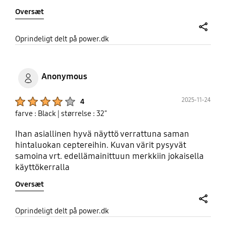
Oversæt
share
Oprindeligt delt på power.dk
Anonymous
Product Ratings :
2025-11-24
4
farve : Black
| størrelse : 32"
Ihan asiallinen hyvä näyttö verrattuna saman
hintaluokan ceptereihin. Kuvan värit pysyvät
samoina vrt. edellämainittuun merkkiin jokaisella
käyttökerralla
Oversæt
share
Oprindeligt delt på power.dk