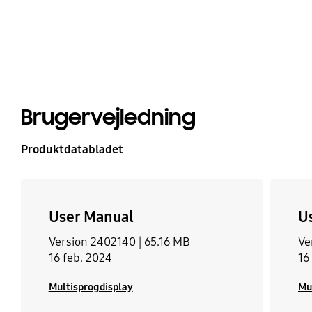
bazaarvoice Certification Label
Brugervejledning
Produktdatabladet
User Manual
U
Version 2402140 |
65.16 MB
Ve
16 feb. 2024
16
Multisprogdisplay
Mu