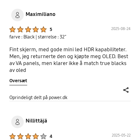
Maximiliano
Product Ratings :
2025-08-24
5
farve : Black
| størrelse : 32"
Fint skjerm, med gode mini led HDR kapabiliteter.
Men, jeg returnerte den og kjøpte meg OLED. Best
av VA panels, men klarer ikke å match true blacks
av oled
Oversæt
share
Oprindeligt delt på power.dk
Nillittäjä
Product Ratings :
2025-05-22
4