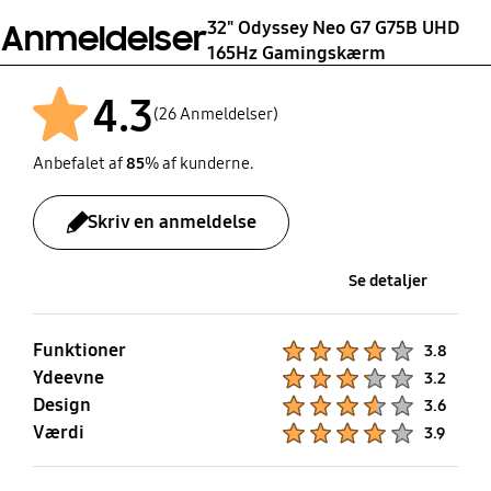
95% (Typ)
32" Odyssey Neo G7 G75B UHD
Anmeldelser
Mini-Display Gender
Audio Cable
165Hz Gamingskærm
No
No
4.3
(26 Anmeldelser)
Anbefalet af
85
% af kunderne.
Skriv en anmeldelse
Se detaljer
Funktioner
Product Ratings :
3.8
Ydeevne
Product Ratings :
3.2
Design
Product Ratings :
3.6
Værdi
Product Ratings :
3.9