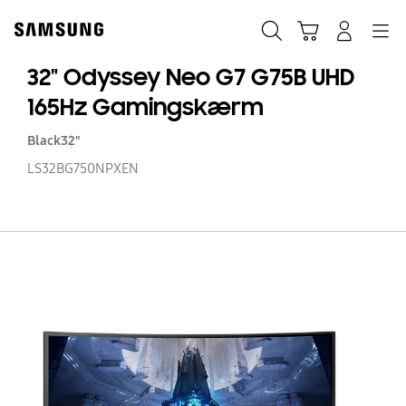
Skip
to
Søg
Indkøbskurv
Navigation
Log på
content
32" Odyssey Neo G7 G75B UHD
165Hz Gamingskærm
Black
32"
LS32BG750NPXEN
32
O
N
G
G