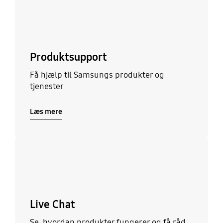
Produktsupport
Få hjælp til Samsungs produkter og
tjenester
Læs mere
Læs mere
Live Chat
Se, hvordan produkter fungerer og få råd