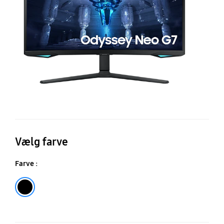
U
16
G
Vælg farve
Farve :
Black