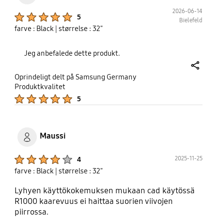
and Warn people who wants to buy
2026-06-14
Product Ratings :
5
Samsung.
Bielefeld
farve : Black
| størrelse : 32"
Jeg anbefalede dette produkt.
share
Oprindeligt delt på Samsung Germany
Produktkvalitet
Product Ratings :
5
Maussi
Product Ratings :
2025-11-25
4
farve : Black
| størrelse : 32"
Lyhyen käyttökokemuksen mukaan cad käytössä
R1000 kaarevuus ei haittaa suorien viivojen
piirrossa.