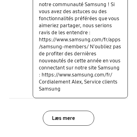
défauts mineurs, je ne peux que recommander
notre communauté Samsung ! Si
l'écran : -Confort d'utilisation -Immersion -
vous avez des astuces ou des
Graphismes nets et fluides -Bonnes couleurs et
fonctionnalités préférées que vous
contrastes -Look vraiment ok -Prix honnête -Pas
aimeriez partager, nous serions
de risque de brûlure d'image comparé l'oled et
ravis de les entendre :
douceur de l'image pour les yeux (l'oled me fatigue
https://www.samsung.com/fr/apps
plus les yeux personnellement)
/samsung-members/ N'oubliez pas
de profiter des dernières
nouveautés de cette année en vous
connectant sur notre site Samsung
: https://www.samsung.com/fr/
Cordialement Alex, Service clients
Samsung
Læs mere