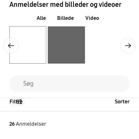
Anmeldelser med billeder og videoer
Alle
Billede
Video
Layer popup open
Layer popup open
Previous
Next
Filtre
Sorter
26
Anmeldelser