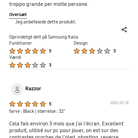
troppo grande per molte persone.
Oversæt
Jeg anbefalede dette produkt.
share
Oprindeligt delt på Samsung Italia
Funktioner
Design
Product Ratings :
Product Ratings :
5
3
Værdi
Product Ratings :
3
Razzor
Product Ratings :
2025-02-19
5
farve : Black
| størrelse : 32"
Cela fais environ 3 mois que j'ai l'écran. Excellent
produit, utilisé sur pc pour jouer, on est sur des
contrastes proches de l'oled, ghosting, reverse