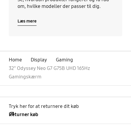
om, hvilke modeller der passer til dig.
Læs mere
Home
Display
Gaming
32" Odyssey Neo G7 G75B UHD 165Hz
Gamingskærm
Tryk her for at returnere dit køb
Returner køb
Åben
Footer Navigation