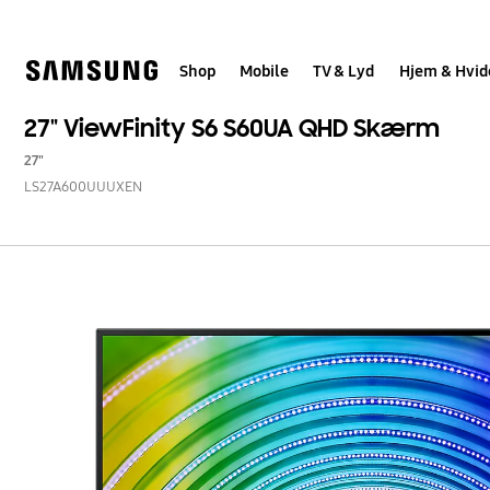
Skip
to
content
Shop
Mobile
TV & Lyd
Hjem & Hvid
27" ViewFinity S6 S60UA QHD Skærm
27"
LS27A600UUUXEN