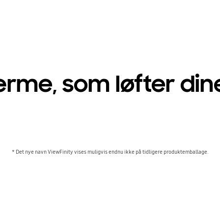
ærme, som løfter din
* Det nye navn ViewFinity vises muligvis endnu ikke på tidligere produktemballage.