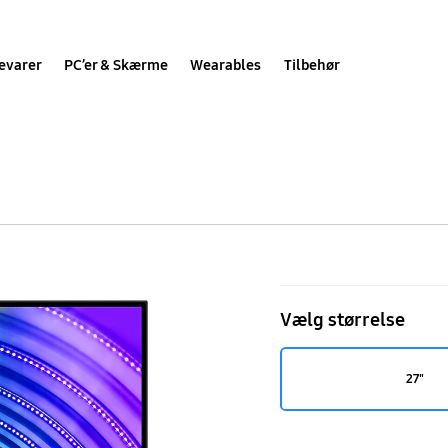
evarer
PC’er & Skærme
Wearables
Tilbehør
27"
ViewFinity
Vælg størrelse
S6
S60UA
27"
QHD
Skærm