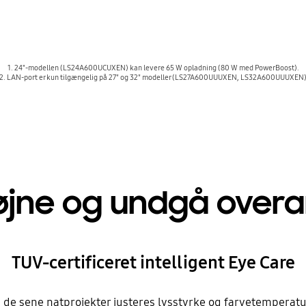
1. 24"-modellen (LS24A600UCUXEN) kan levere 65 W opladning (80 W med PowerBoost).
2. LAN-port er kun tilgængelig på 27" og 32" modeller (LS27A600UUUXEN, LS32A600UUUXEN
 øjne og undgå over
TUV-certificeret intelligent Eye Care
 de sene natprojekter justeres lysstyrke og farvetemperatur