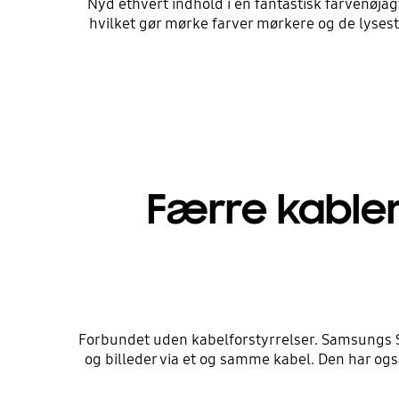
Nyd ethvert indhold i en fantastisk farvenøja
hvilket gør mørke farver mørkere og de lyseste
Færre kabler
Forbundet uden kabelforstyrrelser. Samsungs S6
og billeder via et og samme kabel. Den har og