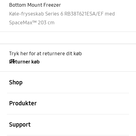
Bottom Mount Freezer
Køle-fryseskab Series 6 RB38T621ESA/EF med
SpaceMax™ 203 cm
Tryk her for at returnere dit køb
Returner køb
Åben
Footer Navigation
Shop
Åben
Produkter
Åben
Support
Åben