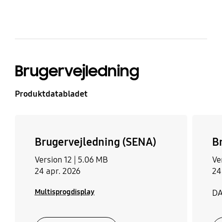
264 kWh/year
35 dBA
Miljøklasse
Frysekapacitet (kg/24
t)
SN, N, ST, T
Brugervejledning
8 kg/24hr
Produktdatabladet
Brugervejledning (SENA)
B
Version 12 |
5.06 MB
Ve
24 apr. 2026
24
Multisprogdisplay
D