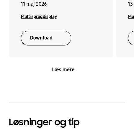
11 maj 2026
13
Multisprogdisplay
Mu
Download
Læs mere
Løsninger og tip