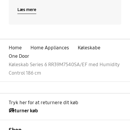
Læs mere
Home
Home Appliances
Køleskabe
One Door
Køleskab Series 6 RR39M7540SA/EF med Humidity
Control 186 cm
Tryk her for at returnere dit køb
Returner køb
Åben
Footer Navigation
Shop