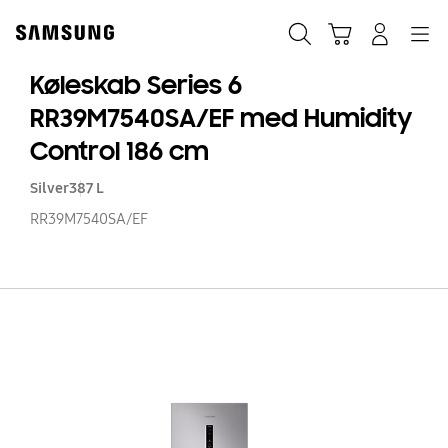
Skip
to
Søg
Indkøbskurv
Navigation
Log på
content
Køleskab Series 6
RR39M7540SA/EF med Humidity
Control 186 cm
Silver
387 L
RR39M7540SA/EF
Kø
Se
6
RR