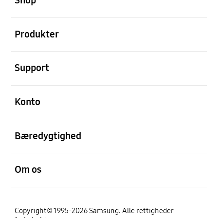
Åben
Produkter
Åben
Support
Åben
Konto
Åben
Bæredygtighed
Åben
Om os
Copyright© 1995-2026 Samsung. Alle rettigheder