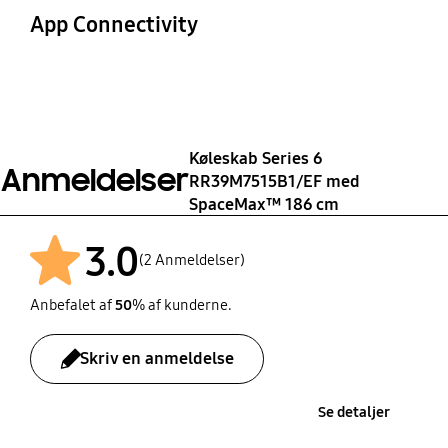
No
No
SN,N,ST,T
120 kWh/year
App Connectivity
71 kg
Antal grøntsagsskuffer
Power Cool-funktion
Understøttelse af
Understøttelse af Wi-
WiFi Kit
2 styk
Yes
SmartThings App
Fi-dongle (sælges
No
separat)
Yes
Yes
Køleskab Series 6
Anmeldelser
RR39M7515B1/EF med
SpaceMax™ 186 cm
3.0
(2 Anmeldelser)
Anbefalet af
50
% af kunderne.
Skriv en anmeldelse
Se detaljer