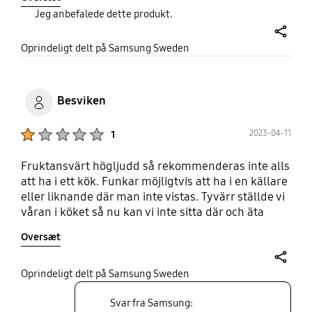
borde ju ha kan man tycka.
Jeg anbefalede dette produkt.
share
Oprindeligt delt på Samsung Sweden
Besviken
Product Ratings :
2023-04-11
1
Fruktansvärt högljudd så rekommenderas inte alls
att ha i ett kök. Funkar möjligtvis att ha i en källare
eller liknande där man inte vistas. Tyvärr ställde vi
våran i köket så nu kan vi inte sitta där och äta
längre om vi vill ha lugn och ro under tiden som
Oversæt
man äter. Trots detta problem så hävdar Samsung
att detta är helt ok och att deras kylskåp låter så.
share
Oprindeligt delt på Samsung Sweden
Svar fra Samsung: