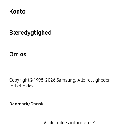
Åben
Konto
Åben
Bæredygtighed
Åben
Om os
Copyright© 1995-2026 Samsung. Alle rettigheder
forbeholdes.
Danmark/Dansk
Vil du holdes informeret?