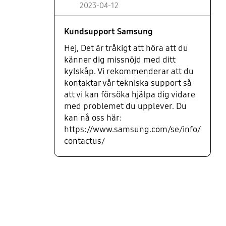
2023-04-12
Kundsupport Samsung
Hej, Det är tråkigt att höra att du
känner dig missnöjd med ditt
kylskåp. Vi rekommenderar att du
kontaktar vår tekniska support så
att vi kan försöka hjälpa dig vidare
med problemet du upplever. Du
kan nå oss här:
https://www.samsung.com/se/info/
contactus/
bazaarvoice Certification Label