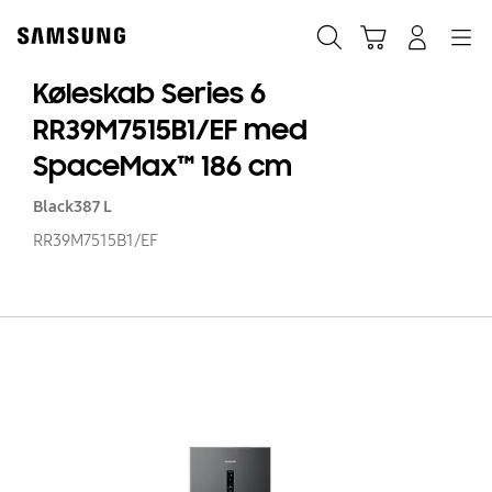
Skip
to
Søg
Indkøbskurv
Navigation
Log på
content
Køleskab Series 6
RR39M7515B1/EF med
SpaceMax™ 186 cm
Black
387 L
RR39M7515B1/EF
Kø
Se
6
RR