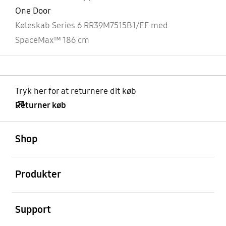
One Door
Køleskab Series 6 RR39M7515B1/EF med
SpaceMax™ 186 cm
Tryk her for at returnere dit køb
Returner køb
Åben
Footer Navigation
Shop
Åben
Produkter
Åben
Support