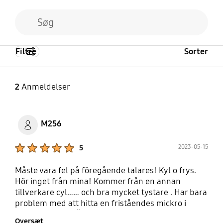
Filtre
Sorter
2
Anmeldelser
M256
Product Ratings :
2023-05-15
5
Måste vara fel på föregående talares! Kyl o frys.
Hör inget från mina! Kommer från en annan
tillverkare cyl…… och bra mycket tystare . Har bara
problem med att hitta en friståendes mickro i
samma svarta ! Är ju inte blanksvart…. Samsung
Oversæt