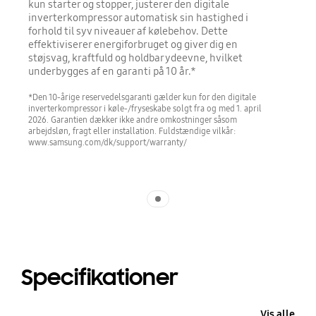
kun starter og stopper, justerer den digitale
inverterkompressor automatisk sin hastighed i
forhold til syv niveauer af kølebehov. Dette
effektiviserer energiforbruget og giver dig en
støjsvag, kraftfuld og holdbar ydeevne, hvilket
underbygges af en garanti på 10 år.*
*Den 10-årige reservedelsgaranti gælder kun for den digitale
inverterkompressor i køle-/fryseskabe solgt fra og med 1. april
2026. Garantien dækker ikke andre omkostninger såsom
arbejdsløn, fragt eller installation. Fuldstændige vilkår:
www.samsung.com/dk/support/warranty/
Indicator 1
Specifikationer
Vis alle