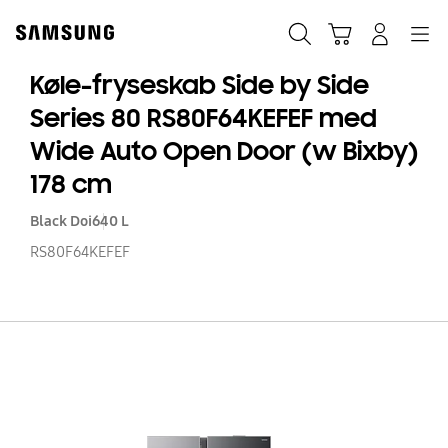
Skip
to
Søg
Indkøbskurv
Navigation
Log på
content
Køle-fryseskab Side by Side
Series 80 RS80F64KEFEF med
Wide Auto Open Door (w Bixby)
178 cm
Black Doi
640 L
RS80F64KEFEF
Kø
fr
Si