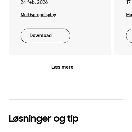
24 feb. 2026
17
Multisprogdisplay
Mu
Download
Læs mere
Løsninger og tip