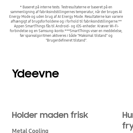
* Baseret på interne tests. Testresultaterne er baseret på en 
sammenligning af fabriksindstillingernes temperatur, når der bruges AI 
Energy Mode og uden brug af AI Energy Mode. Resultaterne kan variere 
afhængigt af brugsforholdene og i forhold til fabriksindstillingerne.** 
Appen SmartThings fås til Android- og iOS-enheder. Kræver Wi-Fi-
forbindelse og en Samsung-konto.***SmartThings viser en meddelelse, 
før sparealgoritmen aktiveres i både "Maksimal tilstand" og 
"Brugerdefineret tilstand".
Ydeevne
Holder maden frisk
Hu
fr
Metal Cooling