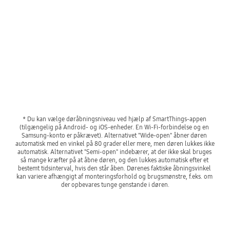
⠀
Playing video
⠀
⠀
* Du kan vælge døråbningsniveau ved hjælp af SmartThings-appen 
(tilgængelig på Android- og iOS-enheder. En Wi-Fi-forbindelse og en 
Samsung-konto er påkrævet). Alternativet "Wide-open" åbner døren 
automatisk med en vinkel på 80 grader eller mere, men døren lukkes ikke 
automatisk. Alternativet "Semi-open" indebærer, at der ikke skal bruges 
så mange kræfter på at åbne døren, og den lukkes automatisk efter et 
bestemt tidsinterval, hvis den står åben. Dørenes faktiske åbningsvinkel 
kan variere afhængigt af monteringsforhold og brugsmønstre, f.eks. om 
der opbevares tunge genstande i døren.