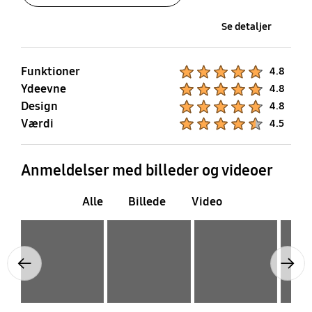
Se detaljer
Funktioner
Product Ratings :
4.8
Ydeevne
Product Ratings :
4.8
Design
Product Ratings :
4.8
Værdi
Product Ratings :
4.5
Anmeldelser med billeder og videoer
Alle
Billede
Video
Layer popup open
Layer popup open
Layer popup open
Layer popup open
Previous
Next