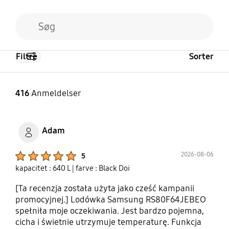
Filtre
Sorter
416
Anmeldelser
Adam
Product Ratings :
2026-08-06
5
kapacitet : 640 L
| farve : Black Doi
[Ta recenzja została użyta jako cześć kampanii
promocyjnej.] Lodówka Samsung RS80F64JEBEO
spełniła moje oczekiwania. Jest bardzo pojemna,
cicha i świetnie utrzymuje temperaturę. Funkcja