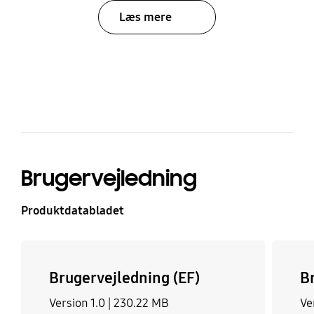
#OpiniaZaCashbackwPromocji
Læs mere
#PromocjaSamsungUrzadzeniaAGD
bazaarvoice Certification Label
Brugervejledning
Produktdatabladet
Brugervejledning (EF)
B
Version 1.0 |
230.22 MB
Ve