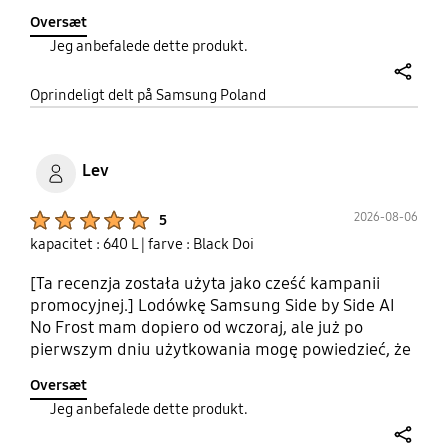
No Frost działa bez zarzutu, a dystrybutor wody i
Oversæt
kostkarka są bardzo wygodne. Elegancki wygląd
Jeg anbefalede dette produkt.
oraz wysoka jakość wykonania sprawiają, że
doskonale prezentuje się w kuchni. Dodatkowym
share
atutem jest oświetlenie i dobrze przemyślane
Oprindeligt delt på Samsung Poland
rozmieszczenie półek.
#OpiniaZaCashbackwPromocji
#PromocjaSamsungUrzadzeniaAGD
Lev
Product Ratings :
2026-08-06
5
kapacitet : 640 L
| farve : Black Doi
[Ta recenzja została użyta jako cześć kampanii
promocyjnej.] Lodówkę Samsung Side by Side AI
No Frost mam dopiero od wczoraj, ale już po
pierwszym dniu użytkowania mogę powiedzieć, że
zrobiła na mnie bardzo dobre wrażenie. Przede
Oversæt
wszystkim zachwyca nowoczesnym wyglądem i
Jeg anbefalede dette produkt.
starannym wykonaniem. Bardzo dobrze prezentuje
się w kuchni i sprawia wrażenie sprzętu z wyższej