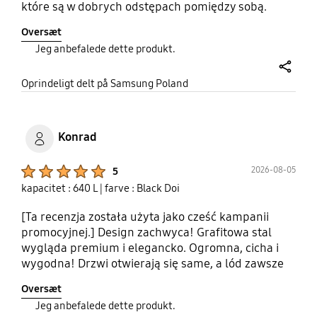
które są w dobrych odstępach pomiędzy sobą.
Super pocja zimnej wody o kostek lodu. Duży
Oversæt
pojemnik na lód. Oszczędna i CICHA praca
Jeg anbefalede dette produkt.
share
Oprindeligt delt på Samsung Poland
Konrad
Product Ratings :
2026-08-05
5
kapacitet : 640 L
| farve : Black Doi
[Ta recenzja została użyta jako cześć kampanii
promocyjnej.] Design zachwyca! Grafitowa stal
wygląda premium i elegancko. Ogromna, cicha i
wygodna! Drzwi otwierają się same, a lód zawsze
pod ręką. Chłodzi równomiernie, steruję głosem, a
Oversæt
aplikacja pilnuje zużycia. Rewelacyjny wybór do
Jeg anbefalede dette produkt.
dużej kuchni.