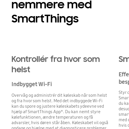
nemmere med
SmartThings
Kontrollér fra hvor som
Sm
helst
Eff
besp
Indbygget Wi-Fi
Styr 
Overvåg og administrér dit køleskab når som helst
Smart
og fra hvor som helst. Med det indbyggede Wi-Fi
du ka
kan du spore og justere køleskabets ydeevne ved
desud
hjælp af SmartThings App*. Du kan nemt styre
smart
kølefunktionen, ændre temperaturen og få
med d
advarsler, hvis døren står åben. Køleskabet vil også
hvis 
opdage og hjælpe med at diagnosticere problemer.