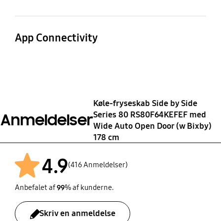
Dispenser(Plumbing)
Indbygget WiFI
Camera
Miljøklasse
Autonomy Hour (Temp
rising)
Yes
No
Døråbningstype
ST
App Connectivity
5 h
Auto Open Door
Understøttelse af
Mobile Bixby
Set Bixby (Mic)
SmartThings App
Frysekapacitet (kg/24
Strømforbrug
Yes
Yes
Yes
t)
349 kWh/year
Køle-fryseskab Side by Side
13 kg/24hr
Speaker
Bluetooth
Series 80 RS80F64KEFEF med
Anmeldelser
Wide Auto Open Door (w Bixby)
Yes
Yes
178 cm
4.9
(416 Anmeldelser)
Anbefalet af
99
% af kunderne.
Skriv en anmeldelse