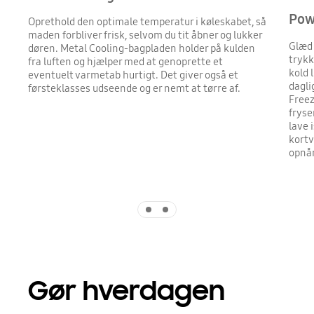
Pow
Oprethold den optimale temperatur i køleskabet, så
maden forbliver frisk, selvom du tit åbner og lukker
Glæd 
døren. Metal Cooling-bagpladen holder på kulden
trykk
fra luften og hjælper med at genoprette et
kold 
eventuelt varmetab hurtigt. Det giver også et
dagli
førsteklasses udseende og er nemt at tørre af.
Freez
fryse
lave 
kortv
opnår
Indicator 1
Indicator 2
Gør hverdagen