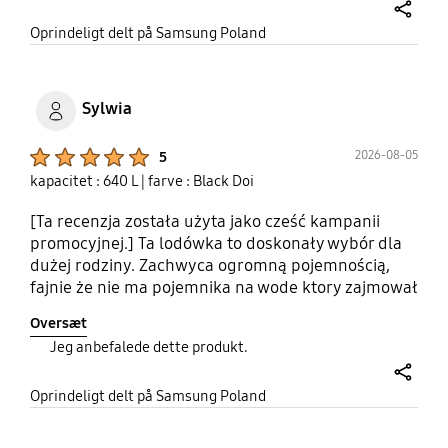
share
Oprindeligt delt på Samsung Poland
Sylwia
Product Ratings :
2026-08-05
5
kapacitet : 640 L
| farve : Black Doi
[Ta recenzja została użyta jako cześć kampanii
promocyjnej.] Ta lodówka to doskonały wybór dla
dużej rodziny. Zachwyca ogromną pojemnością,
fajnie że nie ma pojemnika na wode ktory zajmował
przestrzeń. Bardzo cicho pracuje. Piekny kolor i o
Oversæt
dziwo bardzo łatwy w utrzymaniu czystości, choć
Jeg anbefalede dette produkt.
ciemny. System No Frost działa bez zarzutu, a
kostkarka do lodu to duży plus. Polecam
share
wszystkim! Auto otwieranie drzwi super sie
Oprindeligt delt på Samsung Poland
sprawdza, choc fajnie że mozna to też wyłączyć
jeśli by nie pasowało. Aplikacja na plus!