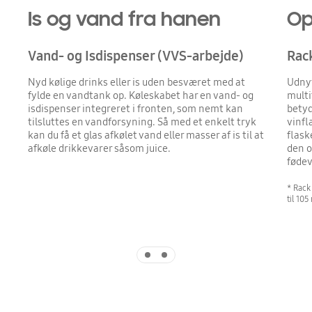
Is og vand fra hanen
Op
Vand- og Isdispenser (VVS-arbejde)
Rac
Nyd kølige drinks eller is uden besværet med at
Udnyt
fylde en vandtank op. Køleskabet har en vand- og
multi
isdispenser integreret i fronten, som nemt kan
betyd
tilsluttes en vandforsyning. Så med et enkelt tryk
vinfl
kan du få et glas afkølet vand eller masser af is til at
flask
afkøle drikkevarer såsom juice.
den o
fødev
* Rack
til 10
Indicator 1
Indicator 2