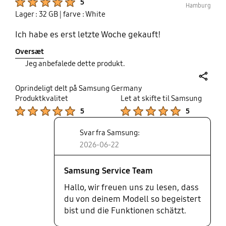
5
Hamburg
Lager : 32 GB
| farve : White
Ich habe es erst letzte Woche gekauft!
Oversæt
Jeg anbefalede dette produkt.
share
Oprindeligt delt på Samsung Germany
Produktkvalitet
Let at skifte til Samsung
Product Ratings :
Product Ratings :
5
5
Svar fra Samsung:
2026-06-22
Samsung Service Team
Hallo, wir freuen uns zu lesen, dass
du von deinem Modell so begeistert
bist und die Funktionen schätzt.