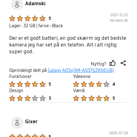
Adamski
2021-12-25
Product Ratings :
5
Horsens dk
Lager : 32 GB
| farve : Black
Der er et godt batteri, en god skærm og det bedste
kamera jeg har set på en telefon. Alt i alt rigtig
super god.
Nyttig?
thumb
share
Oprindeligt delt på
Galaxy A03s(SM-A037GZKNEUB)
up
Funktioner
Ydeevne
Product Ratings :
Product Ratings :
5
4
Design
Værdi
Product Ratings :
Product Ratings :
3
5
Gixer
2026-07-28
Product Ratings :
5