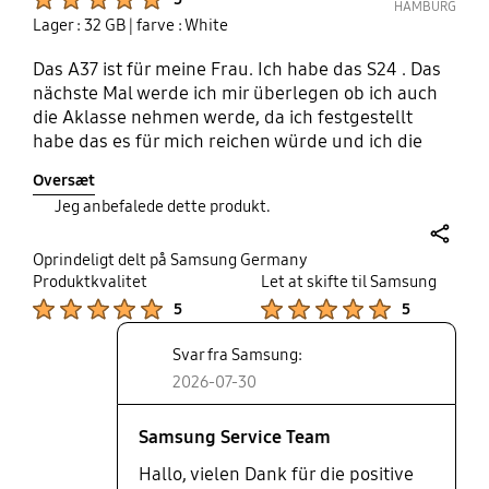
HAMBURG
Lager : 32 GB
| farve : White
Das A37 ist für meine Frau. Ich habe das S24 . Das
nächste Mal werde ich mir überlegen ob ich auch
die Aklasse nehmen werde, da ich festgestellt
habe das es für mich reichen würde und ich die
Mehrkosten für S klasse Spare.DasA37 macht
Oversæt
bisher alles was ich brauche
Jeg anbefalede dette produkt.
share
Oprindeligt delt på Samsung Germany
Produktkvalitet
Let at skifte til Samsung
Product Ratings :
Product Ratings :
5
5
Svar fra Samsung:
2026-07-30
Samsung Service Team
Hallo, vielen Dank für die positive