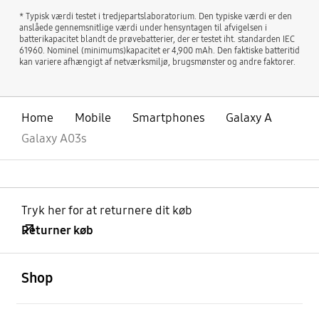
* Typisk værdi testet i tredjepartslaboratorium. Den typiske værdi er den
anslåede gennemsnitlige værdi under hensyntagen til afvigelsen i
batterikapacitet blandt de prøvebatterier, der er testet iht. standarden IEC
61960. Nominel (minimums)kapacitet er 4,900 mAh. Den faktiske batteritid
kan variere afhængigt af netværksmiljø, brugsmønster og andre faktorer.
Home
Mobile
Smartphones
Galaxy A
Galaxy A03s
Tryk her for at returnere dit køb
Returner køb
Åben
Footer Navigation
Shop
Åben