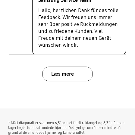
Samsung Service Team
Hallo, herzlichen Dank für das tolle
Feedback. Wir freuen uns immer
sehr über positive Rückmeldungen
und zufriedene Kunden. Viel
Freude mit deinem neuen Gerät
wünschen wir dir.
Læs mere
bazaarvoice Certification Label
* Målt diagonalt er skærmen 6,5" som et fuldt rektangel og 6,3", når man
tager højde for de afrundede hjørner. Det synlige område er mindre på
grund af de afrundede hjørner og kamerahullet.