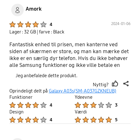
Amork
Product Ratings :
2024-01-06
4
Lager : 32 GB
| farve : Black
Fantastisk enhed til prisen, men kanterne ved
siden af skærmen er store, og man kan mærke det
ikke er en særlig dyr telefon. Hvis du ikke behøver
alle Samsung funktioner og ikke ville betale en
formue, er det en god telefon.
Jeg anbefalede dette produkt.
Nyttig?
thumb
share
Oprindeligt delt på
Galaxy A03s(SM-A037GZKNEUB)
up
Funktioner
Ydeevne
Product Ratings :
Product Ratings :
4
3
Design
Værdi
Product Ratings :
Product Ratings :
4
5