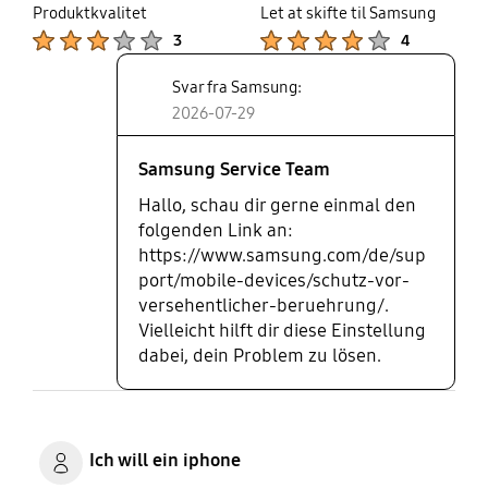
Produktkvalitet
Let at skifte til Samsung
Product Ratings :
Product Ratings :
3
4
Svar fra Samsung:
2026-07-29
Samsung Service Team
Hallo, schau dir gerne einmal den
folgenden Link an:
https://www.samsung.com/de/sup
port/mobile-devices/schutz-vor-
versehentlicher-beruehrung/.
Vielleicht hilft dir diese Einstellung
dabei, dein Problem zu lösen.
Ich will ein iphone