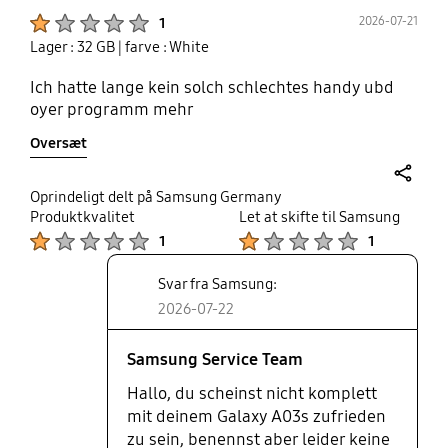
Product Ratings :
2026-07-21
1
Lager : 32 GB
| farve : White
Ich hatte lange kein solch schlechtes handy ubd
oyer programm mehr
Oversæt
share
Oprindeligt delt på Samsung Germany
Produktkvalitet
Let at skifte til Samsung
Product Ratings :
Product Ratings :
1
1
Svar fra Samsung:
2026-07-22
Samsung Service Team
Hallo, du scheinst nicht komplett
mit deinem Galaxy A03s zufrieden
zu sein, benennst aber leider keine