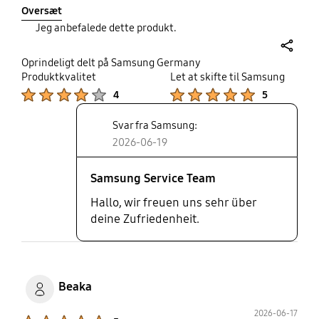
Oversæt
Jeg anbefalede dette produkt.
share
Oprindeligt delt på Samsung Germany
Produktkvalitet
Let at skifte til Samsung
Product Ratings :
Product Ratings :
4
5
Svar fra Samsung:
2026-06-19
Samsung Service Team
Hallo, wir freuen uns sehr über
deine Zufriedenheit.
Beaka
2026-06-17
Product Ratings :