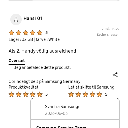
Hansi 01
2026-05-29
Product Ratings :
5
Eschershausen
Lager : 32 GB
| farve : White
Als 2. Handy völlig ausreichend
Oversæt
Jeg anbefalede dette produkt.
share
Oprindeligt delt på Samsung Germany
Produktkvalitet
Let at skifte til Samsung
Product Ratings :
Product Ratings :
5
5
Svar fra Samsung:
2026-06-03