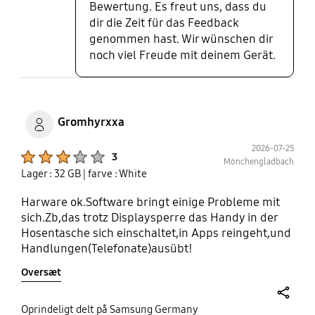
Bewertung. Es freut uns, dass du
dir die Zeit für das Feedback
genommen hast. Wir wünschen dir
noch viel Freude mit deinem Gerät.
Gromhyrxxa
2026-07-25
Product Ratings :
3
Mönchengladbach
Lager : 32 GB
| farve : White
Harware ok.Software bringt einige Probleme mit
sich.Zb,das trotz Displaysperre das Handy in der
Hosentasche sich einschaltet,in Apps reingeht,und
Handlungen(Telefonate)ausübt!
Oversæt
share
Oprindeligt delt på Samsung Germany