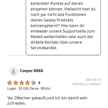
konkreten Punkte auf die wir
eingehen können. Vielleicht hast du
noch gar nicht alle Funktionen
deines Galaxy Produkts
kennengelernt? Hier kann dir
entweder unsere Supportseite zum
Modell weiterhelfen oder auch der
direkte Kontakt über unsere
Servicekanäle.
Cooper 8888
2026-06-18
Product Ratings :
4
Oldenburg in Holstein
Lager : 32 GB
| farve : White
Vor 2Wochen gekauft,und ich bin damit sehr
zufrieden.