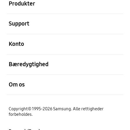
Produkter
Åben
Support
Åben
Konto
Åben
Bæredygtighed
Åben
Om os
Copyright© 1995-2026 Samsung. Alle rettigheder
forbeholdes.