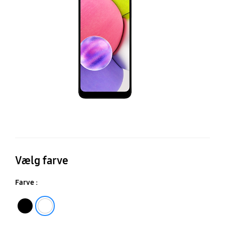
Vælg farve
Farve :
Black
White