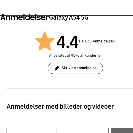
Anmeldelser
Galaxy A54 5G
4.4
(10,035 Anmeldelser)
Anbefalet af
90
% af kunderne.
Skriv en anmeldelse
Anmeldelser med billeder og videoer
Layer popup open
Layer popup open
Layer popup open