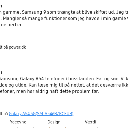
Product Ratings :
1
 gammel Samsung 9 som trængte at blive skiftet ud. Jeg tro
j. Mangler så mange funktioner som jeg havde i min gamle 9
ne herfra.
lt på power.dk
Product Ratings :
1
o Samsung Galaxy A54 telefoner i husstanden. Far og søn. V
tide og utide. Kan læse mig til på nettet, at det desværre ikk
foner, men har aldrig haft dette problem før.
lt på
Galaxy A54 5G(SM-A546BZKCEUB)
Ydeevne
Design
Værdi
Product Ratings :
Product Ratings :
Product Ratings :
Product Ratings :