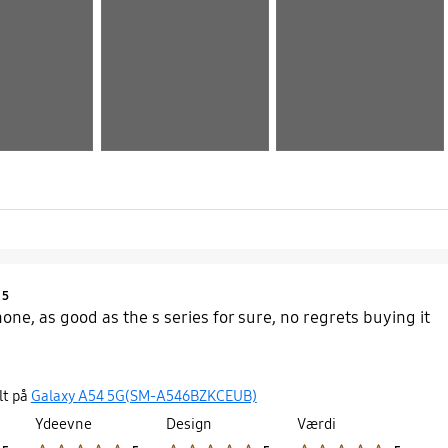
Product Ratings :
5
e, as good as the s series for sure, no regrets buying it
lt på
Galaxy A54 5G(SM-A546BZKCEUB)
Ydeevne
Design
Værdi
Product Ratings :
Product Ratings :
Product Ratings :
Product Ratings :