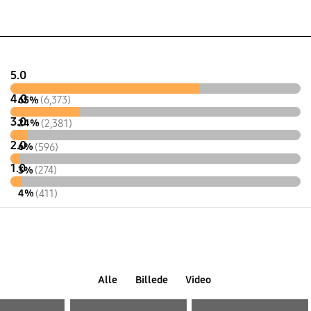
5.0
4.0
65%
(6,373)
3.0
24%
(2,381)
2.0
6%
(596)
1.0
3%
(274)
4%
(411)
Alle
Billede
Video
Layer popup open
Layer popup open