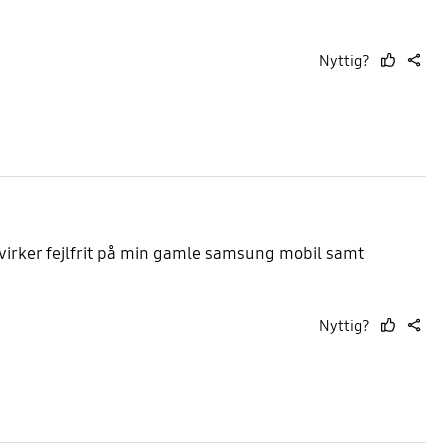
Nyttig?
thumb
share
up
irker fejlfrit på min gamle samsung mobil samt
Nyttig?
thumb
share
up