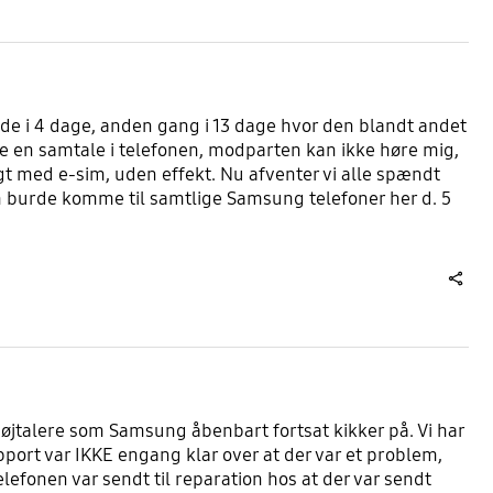
inde i 4 dage, anden gang i 13 dage hvor den blandt andet
føre en samtale i telefonen, modparten kan ikke høre mig,
gt med e-sim, uden effekt. Nu afventer vi alle spændt
m burde komme til samtlige Samsung telefoner her d. 5
share
højtalere som Samsung åbenbart fortsat kikker på. Vi har
port var IKKE engang klar over at der var et problem,
efonen var sendt til reparation hos at der var sendt