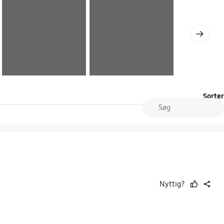
Next
Sorter
Nyttig?
thumb
share
up