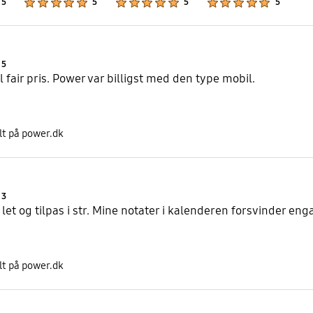
5
5
5
5
Product Ratings :
5
il fair pris. Power var billigst med den type mobil.
lt på power.dk
Product Ratings :
3
 let og tilpas i str. Mine notater i kalenderen forsvinder en
lt på power.dk