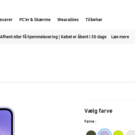
evarer
PC’er & Skærme
Wearables
Tilbehør
Afhent eller få hjemmelevering | Købet er åbent i 30 dage
Læs mere
Galaxy
A54
Vælg farve
5G
Farve :
Black
White
Light Purple
Light Green