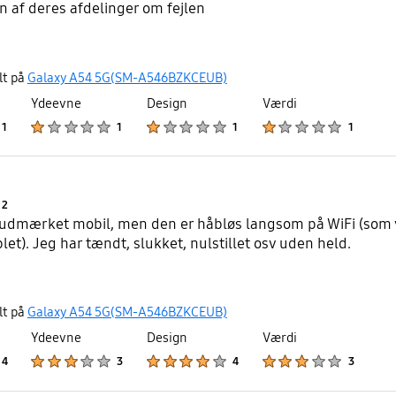
n af deres afdelinger om fejlen
lt på
Galaxy A54 5G(SM-A546BZKCEUB)
Ydeevne
Design
Værdi
Product Ratings :
Product Ratings :
Product Ratings :
Product Ratings :
1
1
1
1
Product Ratings :
2
 udmærket mobil, men den er håbløs langsom på WiFi (som v
et). Jeg har tændt, slukket, nulstillet osv uden held.
lt på
Galaxy A54 5G(SM-A546BZKCEUB)
Ydeevne
Design
Værdi
Product Ratings :
Product Ratings :
Product Ratings :
Product Ratings :
4
3
4
3