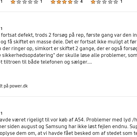
1
1
4
1
Product Ratings :
1
 fortsat defekt, trods 2 forsøg på rep, første gang var den 
e og få skiftet en masse dele. Det er fortsat ikke muligt at 
der ringer op, simkort er skiftet 2 gange, der er også forsø
sikkerhedsopdatering" der skulle løse alle problemer, so
bt tiltroen til både telefonen og sælger....
lt på power.dk
Product Ratings :
1
havde været rigeligt til vor køb af A54. Problemer med lyd /
er siden august og Samsung har ikke løst fejlen endnu. Sup
 oplyse dem om, at vi havde fået besked om af stedet som tel