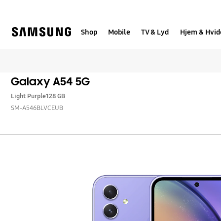
Skip
to
content
Shop
Mobile
TV & Lyd
Hjem & Hvid
Galaxy A54 5G
Light Purple
128 GB
SM-A546BLVCEUB