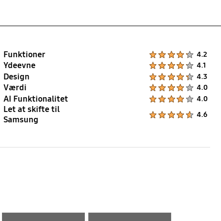
Funktioner
Product Ratings :
4.2
Ydeevne
Product Ratings :
4.1
Design
Product Ratings :
4.3
Værdi
Product Ratings :
4.0
AI Funktionalitet
Product Ratings :
4.0
Let at skifte til
Product Ratings :
4.6
Samsung
Layer popup open
Layer popup open