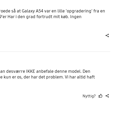
ede så at Galaxy A54 var en lille 'opgradering' fra en
'er Har i den grad fortrudt mit køb. Ingen
share
i kan desværre IKKE anbefale denne model. Den
e kun er os, der har det problem. Vi har altid haft
Nyttig?
thumb
share
up