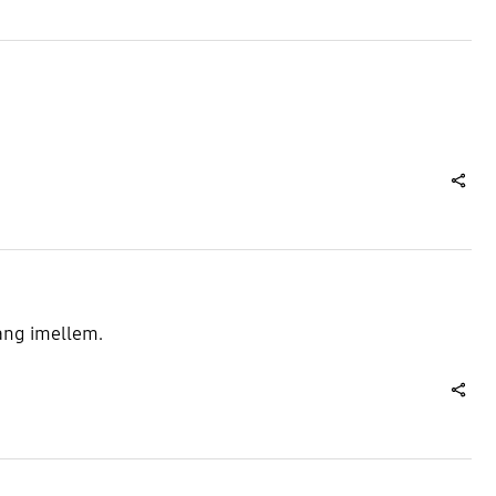
share
gang imellem.
share