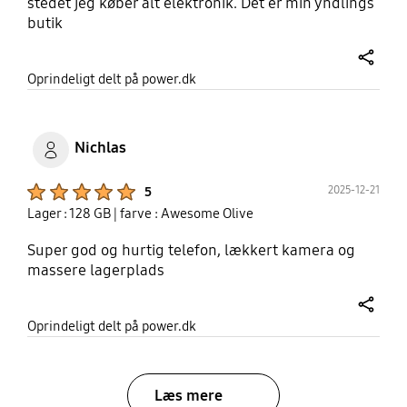
stedet jeg køber alt elektronik. Det er min yndlings
butik
share
Oprindeligt delt på power.dk
Nichlas
Product Ratings :
2025-12-21
5
Lager : 128 GB
| farve : Awesome Olive
Super god og hurtig telefon, lækkert kamera og
massere lagerplads
share
Oprindeligt delt på power.dk
Læs mere