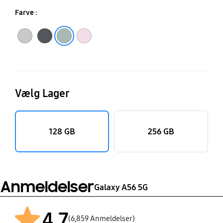
Farve :
Awesome Lightgray
Awesome Graphite
Awesome Olive
Awesome Pink
Vælg Lager
128 GB
256 GB
Anmeldelser
Galaxy A56 5G
4.7
(6,859 Anmeldelser)