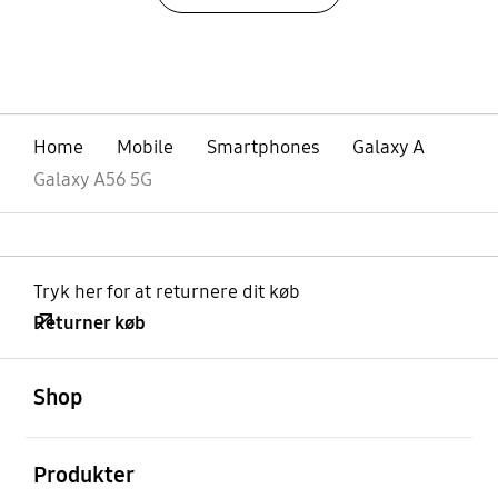
bazaarvoice Certification Label
Home
Mobile
Smartphones
Galaxy A
Galaxy A56 5G
Tryk her for at returnere dit køb
Returner køb
Åben
Footer Navigation
Shop
Åben
Produkter