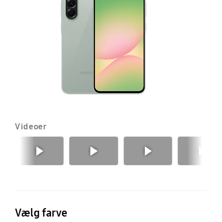
Videoer
Forrige
Næste
Vælg farve