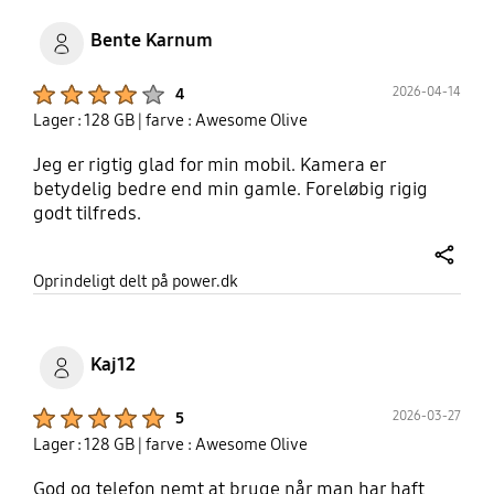
Bente Karnum
Product Ratings :
2026-04-14
4
Lager : 128 GB
| farve : Awesome Olive
Jeg er rigtig glad for min mobil. Kamera er
betydelig bedre end min gamle. Foreløbig rigig
godt tilfreds.
share
Oprindeligt delt på power.dk
Kaj12
Product Ratings :
2026-03-27
5
Lager : 128 GB
| farve : Awesome Olive
God og telefon nemt at bruge når man har haft