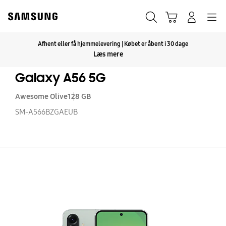
Skip
to
Søg
Indkøbskurv
Navigation
Log på
content
Afhent eller få hjemmelevering | Købet er åbent i 30 dage
Klik for at udvide
Læs mere
Galaxy A56 5G
Awesome Olive
128 GB
SM-A566BZGAEUB
Ga
A
5