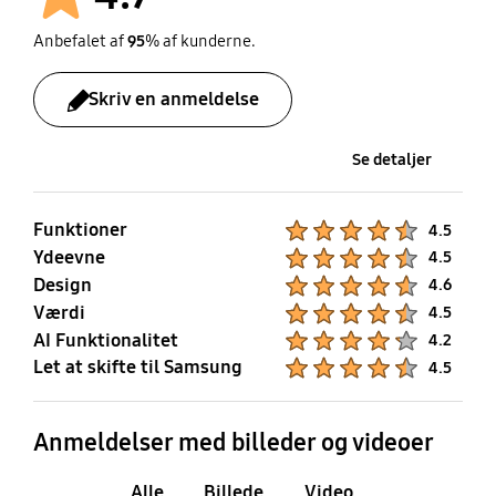
Anbefalet af
95
% af kunderne.
Skriv en anmeldelse
Se detaljer
Funktioner
Product Ratings :
4.5
Ydeevne
Product Ratings :
4.5
Design
Product Ratings :
4.6
Værdi
Product Ratings :
4.5
AI Funktionalitet
Product Ratings :
4.2
Let at skifte til Samsung
Product Ratings :
4.5
Anmeldelser med billeder og videoer
Alle
Billede
Video