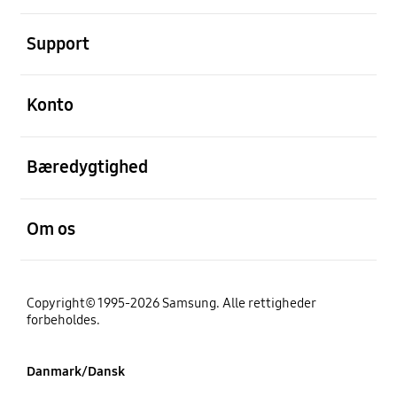
Åben
Support
Åben
Konto
Åben
Bæredygtighed
Åben
Om os
Copyright© 1995-2026 Samsung. Alle rettigheder
forbeholdes.
Danmark/Dansk