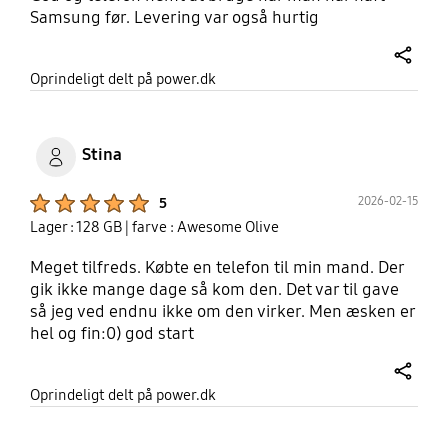
Samsung før. Levering var også hurtig
share
Oprindeligt delt på power.dk
Stina
Product Ratings :
2026-02-15
5
Lager : 128 GB
| farve : Awesome Olive
Meget tilfreds. Købte en telefon til min mand. Der
gik ikke mange dage så kom den. Det var til gave
så jeg ved endnu ikke om den virker. Men æsken er
hel og fin:0) god start
share
Oprindeligt delt på power.dk