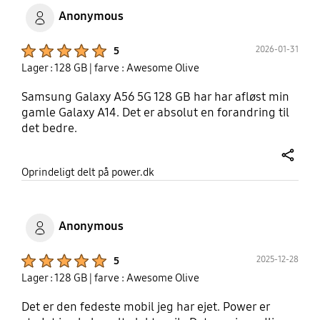
Anonymous
Product Ratings :
2026-01-31
5
Lager : 128 GB
| farve : Awesome Olive
Samsung Galaxy A56 5G 128 GB har har afløst min
gamle Galaxy A14. Det er absolut en forandring til
det bedre.
share
Oprindeligt delt på power.dk
Anonymous
Product Ratings :
2025-12-28
5
Lager : 128 GB
| farve : Awesome Olive
Det er den fedeste mobil jeg har ejet. Power er