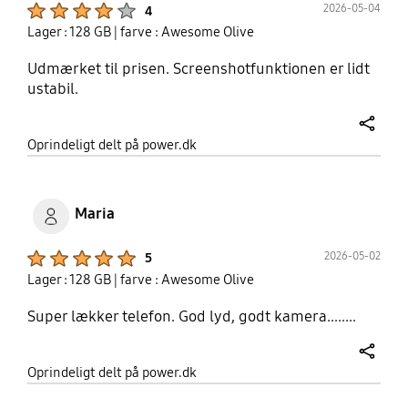
Product Ratings :
2026-05-04
4
Lager : 128 GB
| farve : Awesome Olive
Udmærket til prisen. Screenshotfunktionen er lidt
ustabil.
share
Oprindeligt delt på power.dk
Maria
Product Ratings :
2026-05-02
5
Lager : 128 GB
| farve : Awesome Olive
Super lækker telefon. God lyd, godt kamera........
share
Oprindeligt delt på power.dk